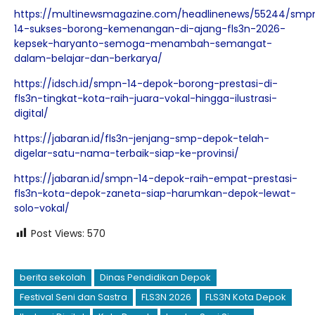
https://multinewsmagazine.com/headlinenews/55244/smp
14-sukses-borong-kemenangan-di-ajang-fls3n-2026-
kepsek-haryanto-semoga-menambah-semangat-
dalam-belajar-dan-berkarya/
https://idsch.id/smpn-14-depok-borong-prestasi-di-
fls3n-tingkat-kota-raih-juara-vokal-hingga-ilustrasi-
digital/
https://jabaran.id/fls3n-jenjang-smp-depok-telah-
digelar-satu-nama-terbaik-siap-ke-provinsi/
https://jabaran.id/smpn-14-depok-raih-empat-prestasi-
fls3n-kota-depok-zaneta-siap-harumkan-depok-lewat-
solo-vokal/
Post Views:
570
berita sekolah
Dinas Pendidikan Depok
Festival Seni dan Sastra
FLS3N 2026
FLS3N Kota Depok