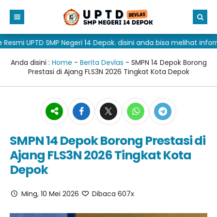
TD SMP Negeri 14 Depok. disini anda bisa melihat informasi yan
Beranda
Direktori
Anda disini :
Home
-
Berita Devlas
- SMPN 14 Depok Borong
Prestasi di Ajang FLS3N 2026 Tingkat Kota Depok
Informasi
GTK
Galeri
Siswa
Sejarah Singkat SMP Negeri 14 Depok
Materi + Tugas
Alumni
Berita Devlas
Foto
Kedinasan
Fasilitas
Video
SMPN 14 Depok Borong Prestasi di
Ajang FLS3N 2026 Tingkat Kota
SPMB 2026
Ekskul
Dapodik
Depok
Download
Prestasi
Eraport Kurtilas
SPMB SMA/SMK 2026
Editorial
Eraport Kumer
SPMB SMP 2026
Ming, 10 Mei 2026
Dibaca 607x
Eraport 2025