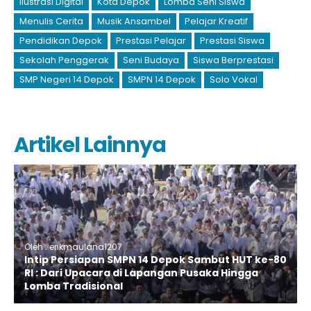
Ilustrasi Digital
Kota Depok
Lomba Seni Siswa
Menulis Cerita
Musik Ansambel
Pelajar Kreatif
Pendidikan Depok
Prestasi Pelajar
Prestasi Siswa
Sekolah Penggerak
Seni Budaya
Siswa Berprestasi
SMP Negeri 14 Depok
SMPN 14 Depok
Solo Vokal
Artikel Lainnya
Oleh : erikmaulana1207
Intip Persiapan SMPN 14 Depok Sambut HUT ke-80
RI : Dari Upacara di Lapangan Pusaka Hingga
Lomba Tradisional