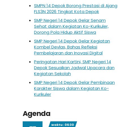
SMPN 14 Depok Borong Prestasi di Ajang
FLS3N 2026 Tingkat Kota Depok
SMP Negeri 14 Depok Gelar Senam
Sehat dalam Kegiatan Ko-Kurikuler,
Dorong Pola Hidup Aktif Siswa
SMP Negeri 14 Depok Gelar Kegiatan
Kombel Devlas, Bahas Refleksi
Pembelajaran dan Inovasi Digital
Peringatan Hari Kartini, SMP Negeri 14
Depok Sesuaikan Jadwal Upacara dan
Kegiatan Sekolah
SMP Negeri 14 Depok Gelar Pembinaan
Karakter Siswa dalam Kegiatan Ko-
Kurikuler
Agenda
waktu : 06:30