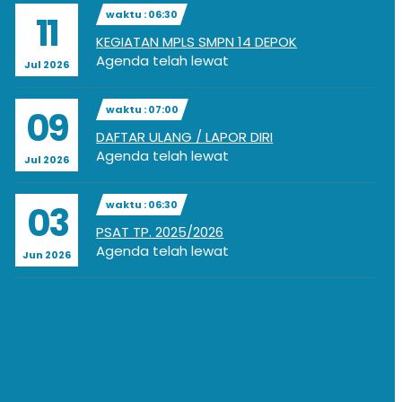
waktu : 06:30
11
KEGIATAN MPLS SMPN 14 DEPOK
Agenda telah lewat
Jul 2026
waktu : 07:00
09
DAFTAR ULANG / LAPOR DIRI
Agenda telah lewat
Jul 2026
waktu : 06:30
03
PSAT TP. 2025/2026
Agenda telah lewat
Jun 2026