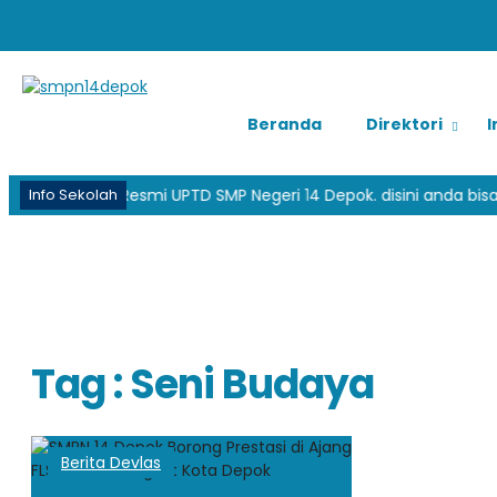
Beranda
Direktori
I
e Website Resmi UPTD SMP Negeri 14 Depok. disini anda bisa mel
Info Sekolah
Tag : Seni Budaya
Berita Devlas