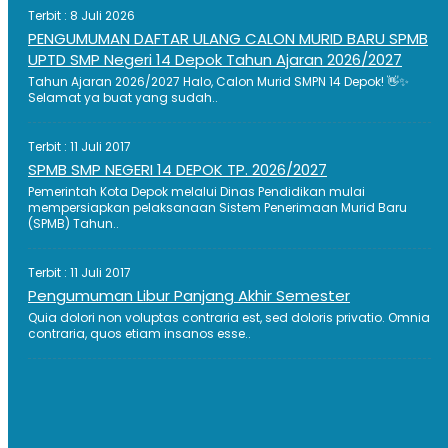
Terbit : 8 Juli 2026
PENGUMUMAN DAFTAR ULANG CALON MURID BARU SPMB
UPTD SMP Negeri 14 Depok Tahun Ajaran 2026/2027
Tahun Ajaran 2026/2027 Halo, Calon Murid SMPN 14 Depok! 👋✨
Selamat ya buat yang sudah..
Terbit : 11 Juli 2017
SPMB SMP NEGERI 14 DEPOK TP. 2026/2027
Pemerintah Kota Depok melalui Dinas Pendidikan mulai
mempersiapkan pelaksanaan Sistem Penerimaan Murid Baru
(SPMB) Tahun..
Terbit : 11 Juli 2017
Pengumuman Libur Panjang Akhir Semester
Quia dolori non voluptas contraria est, sed doloris privatio. Omnia
contraria, quos etiam insanos esse..