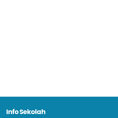
Info Sekolah