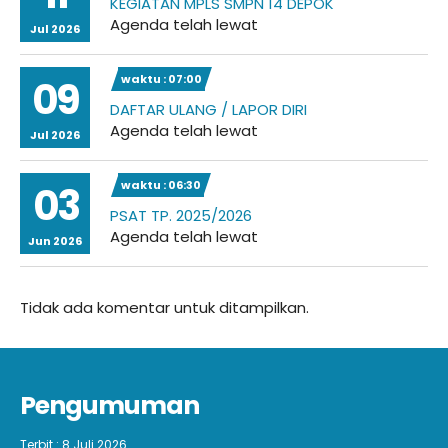
KEGIATAN MPLS SMPN 14 DEPOK
Agenda telah lewat
Jul 2026
waktu : 07:00
09
DAFTAR ULANG / LAPOR DIRI
Agenda telah lewat
Jul 2026
waktu : 06:30
03
PSAT TP. 2025/2026
Agenda telah lewat
Jun 2026
Tidak ada komentar untuk ditampilkan.
Pengumuman
Terbit : 8 Juli 2026