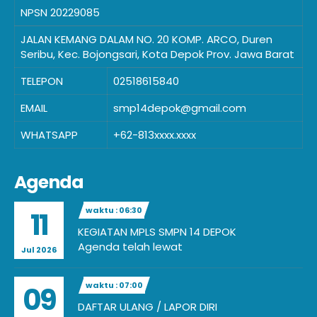
NPSN
20229085
JALAN KEMANG DALAM NO. 20 KOMP. ARCO, Duren
Seribu, Kec. Bojongsari, Kota Depok Prov. Jawa Barat
TELEPON
02518615840
EMAIL
smp14depok@gmail.com
WHATSAPP
+62-813xxxx.xxxx
Agenda
waktu : 06:30
11
KEGIATAN MPLS SMPN 14 DEPOK
Agenda telah lewat
Jul 2026
waktu : 07:00
09
DAFTAR ULANG / LAPOR DIRI