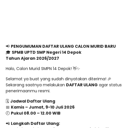
📢
PENGUMUMAN DAFTAR ULANG CALON MURID BARU
🎓
SPMB UPTD SMP Negeri 14 Depok
Tahun Ajaran 2026/2027
Halo, Calon Murid SMPN 14 Depok! 👋✨
Selamat ya buat yang sudah dinyatakan diterima! 🎉
Sekarang saatnya melakukan
DAFTAR ULANG
agar status
penerimaanmu resmi.
🗓
Jadwal Daftar Ulang
📅
Kamis – Jumat, 9-10 Juli 2026
🕗
Pukul 08.00 – 12.00 WIB
📲
Langkah Daftar Ulang: