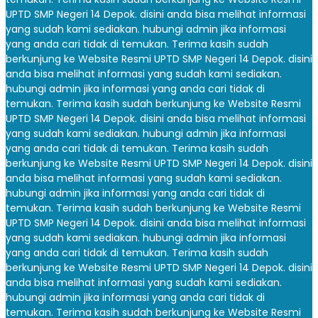
UPTD SMP Negeri 14 Depok. disini anda bisa melihat informasi
yang sudah kami sediakan. hubungi admin jika informasi
yang anda cari tidak di temukan.
Terima kasih sudah
berkunjung ke Website Resmi UPTD SMP Negeri 14 Depok. disini
anda bisa melihat informasi yang sudah kami sediakan.
hubungi admin jika informasi yang anda cari tidak di
temukan.
Terima kasih sudah berkunjung ke Website Resmi
UPTD SMP Negeri 14 Depok. disini anda bisa melihat informasi
yang sudah kami sediakan. hubungi admin jika informasi
yang anda cari tidak di temukan.
Terima kasih sudah
berkunjung ke Website Resmi UPTD SMP Negeri 14 Depok. disini
anda bisa melihat informasi yang sudah kami sediakan.
hubungi admin jika informasi yang anda cari tidak di
temukan.
Terima kasih sudah berkunjung ke Website Resmi
UPTD SMP Negeri 14 Depok. disini anda bisa melihat informasi
yang sudah kami sediakan. hubungi admin jika informasi
yang anda cari tidak di temukan.
Terima kasih sudah
berkunjung ke Website Resmi UPTD SMP Negeri 14 Depok. disini
anda bisa melihat informasi yang sudah kami sediakan.
hubungi admin jika informasi yang anda cari tidak di
temukan.
Terima kasih sudah berkunjung ke Website Resmi