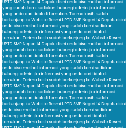
UPTD SMP Negeri 14 Depok. disini anda bisa melihat informasi
yang sudah kami sediakan. hubungi admin jika informasi
yang anda cari tidak di temukan.
Terima kasih sudah
berkunjung ke Website Resmi UPTD SMP Negeri 14 Depok. disini
anda bisa melihat informasi yang sudah kami sediakan.
hubungi admin jika informasi yang anda cari tidak di
temukan.
Terima kasih sudah berkunjung ke Website Resmi
UPTD SMP Negeri 14 Depok. disini anda bisa melihat informasi
yang sudah kami sediakan. hubungi admin jika informasi
yang anda cari tidak di temukan.
Terima kasih sudah
berkunjung ke Website Resmi UPTD SMP Negeri 14 Depok. disini
anda bisa melihat informasi yang sudah kami sediakan.
hubungi admin jika informasi yang anda cari tidak di
temukan.
Terima kasih sudah berkunjung ke Website Resmi
UPTD SMP Negeri 14 Depok. disini anda bisa melihat informasi
yang sudah kami sediakan. hubungi admin jika informasi
yang anda cari tidak di temukan.
Terima kasih sudah
berkunjung ke Website Resmi UPTD SMP Negeri 14 Depok. disini
anda bisa melihat informasi yang sudah kami sediakan.
hubungi admin jika informasi yang anda cari tidak di
temukan.
Terima kasih sudah berkunjung ke Website Resmi
UPTD SMP Negeri 14 Depok. disini anda bisa melihat informasi