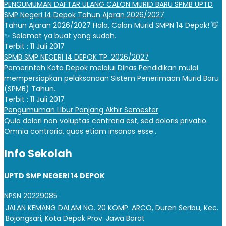
PENGUMUMAN DAFTAR ULANG CALON MURID BARU SPMB UPTD
SMP Negeri 14 Depok Tahun Ajaran 2026/2027
Tahun Ajaran 2026/2027 Halo, Calon Murid SMPN 14 Depok! 👋
✨ Selamat ya buat yang sudah..
Terbit : 11 Juli 2017
SPMB SMP NEGERI 14 DEPOK TP. 2026/2027
Pemerintah Kota Depok melalui Dinas Pendidikan mulai
mempersiapkan pelaksanaan Sistem Penerimaan Murid Baru
(SPMB) Tahun..
Terbit : 11 Juli 2017
Pengumuman Libur Panjang Akhir Semester
Quia dolori non voluptas contraria est, sed doloris privatio.
Omnia contraria, quos etiam insanos esse..
Info Sekolah
UPTD SMP NEGERI 14 DEPOK
NPSN
20229085
JALAN KEMANG DALAM NO. 20 KOMP. ARCO, Duren Seribu, Kec.
Bojongsari, Kota Depok Prov. Jawa Barat