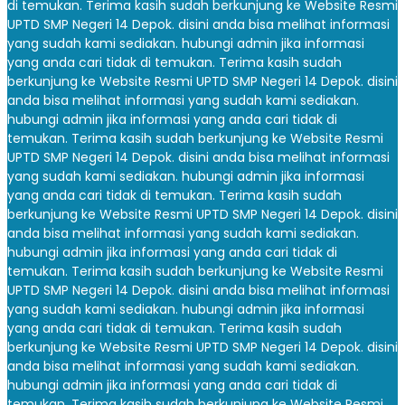
di temukan.
Terima kasih sudah berkunjung ke Website Resmi
UPTD SMP Negeri 14 Depok. disini anda bisa melihat informasi
yang sudah kami sediakan. hubungi admin jika informasi
yang anda cari tidak di temukan.
Terima kasih sudah
berkunjung ke Website Resmi UPTD SMP Negeri 14 Depok. disini
anda bisa melihat informasi yang sudah kami sediakan.
hubungi admin jika informasi yang anda cari tidak di
temukan.
Terima kasih sudah berkunjung ke Website Resmi
UPTD SMP Negeri 14 Depok. disini anda bisa melihat informasi
yang sudah kami sediakan. hubungi admin jika informasi
yang anda cari tidak di temukan.
Terima kasih sudah
berkunjung ke Website Resmi UPTD SMP Negeri 14 Depok. disini
anda bisa melihat informasi yang sudah kami sediakan.
hubungi admin jika informasi yang anda cari tidak di
temukan.
Terima kasih sudah berkunjung ke Website Resmi
UPTD SMP Negeri 14 Depok. disini anda bisa melihat informasi
yang sudah kami sediakan. hubungi admin jika informasi
yang anda cari tidak di temukan.
Terima kasih sudah
berkunjung ke Website Resmi UPTD SMP Negeri 14 Depok. disini
anda bisa melihat informasi yang sudah kami sediakan.
hubungi admin jika informasi yang anda cari tidak di
temukan.
Terima kasih sudah berkunjung ke Website Resmi