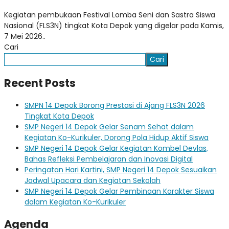
Kegiatan pembukaan Festival Lomba Seni dan Sastra Siswa
Nasional (FLS3N) tingkat Kota Depok yang digelar pada Kamis,
7 Mei 2026..
Cari
Cari
Recent Posts
SMPN 14 Depok Borong Prestasi di Ajang FLS3N 2026
Tingkat Kota Depok
SMP Negeri 14 Depok Gelar Senam Sehat dalam
Kegiatan Ko-Kurikuler, Dorong Pola Hidup Aktif Siswa
SMP Negeri 14 Depok Gelar Kegiatan Kombel Devlas,
Bahas Refleksi Pembelajaran dan Inovasi Digital
Peringatan Hari Kartini, SMP Negeri 14 Depok Sesuaikan
Jadwal Upacara dan Kegiatan Sekolah
SMP Negeri 14 Depok Gelar Pembinaan Karakter Siswa
dalam Kegiatan Ko-Kurikuler
Agenda