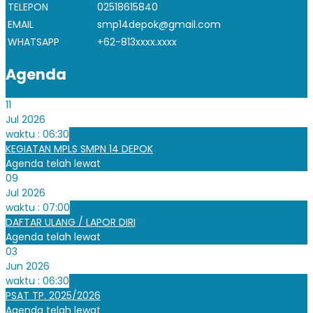
TELEPON
02518615840
EMAIL
smp14depok@gmail.com
WHATSAPP
+62-813xxxx.xxxx
Agenda
11
Jul 2026
waktu : 06:30
KEGIATAN MPLS SMPN 14 DEPOK
Agenda telah lewat
09
Jul 2026
waktu : 07:00
DAFTAR ULANG / LAPOR DIRI
Agenda telah lewat
03
Jun 2026
waktu : 06:30
PSAT TP. 2025/2026
Agenda telah lewat