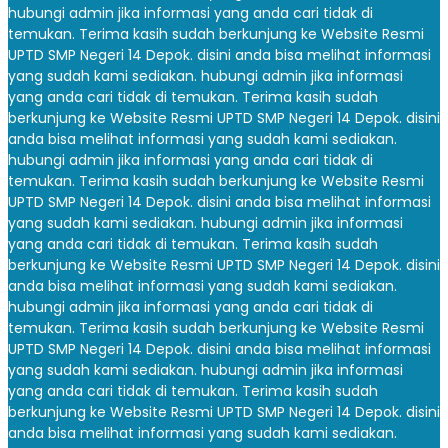
hubungi admin jika informasi yang anda cari tidak di
temukan.
Terima kasih sudah berkunjung ke Website Resmi
UPTD SMP Negeri 14 Depok. disini anda bisa melihat informasi
yang sudah kami sediakan. hubungi admin jika informasi
yang anda cari tidak di temukan.
Terima kasih sudah
berkunjung ke Website Resmi UPTD SMP Negeri 14 Depok. disini
anda bisa melihat informasi yang sudah kami sediakan.
hubungi admin jika informasi yang anda cari tidak di
temukan.
Terima kasih sudah berkunjung ke Website Resmi
UPTD SMP Negeri 14 Depok. disini anda bisa melihat informasi
yang sudah kami sediakan. hubungi admin jika informasi
yang anda cari tidak di temukan.
Terima kasih sudah
berkunjung ke Website Resmi UPTD SMP Negeri 14 Depok. disini
anda bisa melihat informasi yang sudah kami sediakan.
hubungi admin jika informasi yang anda cari tidak di
temukan.
Terima kasih sudah berkunjung ke Website Resmi
UPTD SMP Negeri 14 Depok. disini anda bisa melihat informasi
yang sudah kami sediakan. hubungi admin jika informasi
yang anda cari tidak di temukan.
Terima kasih sudah
berkunjung ke Website Resmi UPTD SMP Negeri 14 Depok. disini
anda bisa melihat informasi yang sudah kami sediakan.