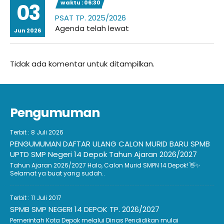
waktu : 06:30
03
PSAT TP. 2025/2026
Agenda telah lewat
Jun 2026
Tidak ada komentar untuk ditampilkan.
Pengumuman
Terbit : 8 Juli 2026
PENGUMUMAN DAFTAR ULANG CALON MURID BARU SPMB
UPTD SMP Negeri 14 Depok Tahun Ajaran 2026/2027
Tahun Ajaran 2026/2027 Halo, Calon Murid SMPN 14 Depok! 👋✨
Selamat ya buat yang sudah..
Terbit : 11 Juli 2017
SPMB SMP NEGERI 14 DEPOK TP. 2026/2027
Pemerintah Kota Depok melalui Dinas Pendidikan mulai