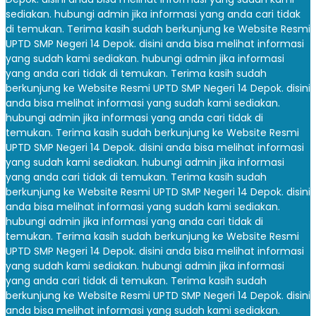
sediakan. hubungi admin jika informasi yang anda cari tidak
di temukan.
Terima kasih sudah berkunjung ke Website Resmi
UPTD SMP Negeri 14 Depok. disini anda bisa melihat informasi
yang sudah kami sediakan. hubungi admin jika informasi
yang anda cari tidak di temukan.
Terima kasih sudah
berkunjung ke Website Resmi UPTD SMP Negeri 14 Depok. disini
anda bisa melihat informasi yang sudah kami sediakan.
hubungi admin jika informasi yang anda cari tidak di
temukan.
Terima kasih sudah berkunjung ke Website Resmi
UPTD SMP Negeri 14 Depok. disini anda bisa melihat informasi
yang sudah kami sediakan. hubungi admin jika informasi
yang anda cari tidak di temukan.
Terima kasih sudah
berkunjung ke Website Resmi UPTD SMP Negeri 14 Depok. disini
anda bisa melihat informasi yang sudah kami sediakan.
hubungi admin jika informasi yang anda cari tidak di
temukan.
Terima kasih sudah berkunjung ke Website Resmi
UPTD SMP Negeri 14 Depok. disini anda bisa melihat informasi
yang sudah kami sediakan. hubungi admin jika informasi
yang anda cari tidak di temukan.
Terima kasih sudah
berkunjung ke Website Resmi UPTD SMP Negeri 14 Depok. disini
anda bisa melihat informasi yang sudah kami sediakan.