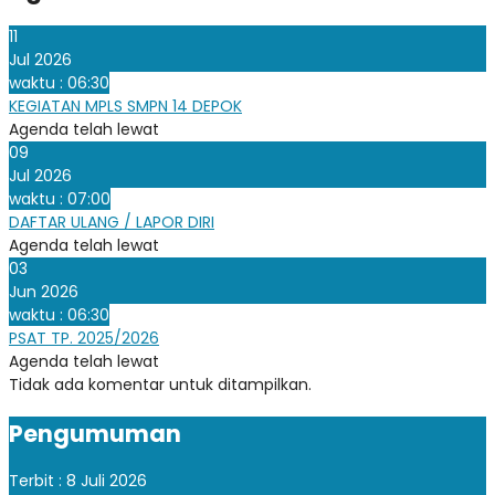
11
Jul 2026
waktu : 06:30
KEGIATAN MPLS SMPN 14 DEPOK
Agenda telah lewat
09
Jul 2026
waktu : 07:00
DAFTAR ULANG / LAPOR DIRI
Agenda telah lewat
03
Jun 2026
waktu : 06:30
PSAT TP. 2025/2026
Agenda telah lewat
Tidak ada komentar untuk ditampilkan.
Pengumuman
Terbit : 8 Juli 2026