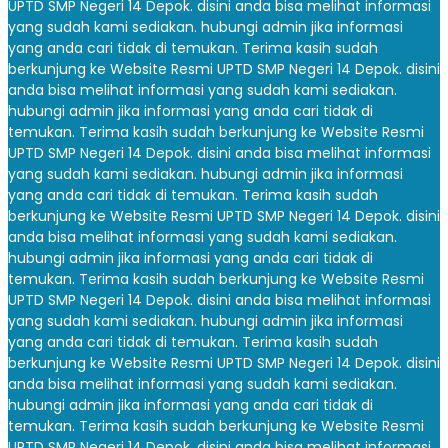
UPTD SMP Negeri 14 Depok. disini anda bisa melihat informasi
yang sudah kami sediakan. hubungi admin jika informasi
yang anda cari tidak di temukan.
Terima kasih sudah
berkunjung ke Website Resmi UPTD SMP Negeri 14 Depok. disini
anda bisa melihat informasi yang sudah kami sediakan.
hubungi admin jika informasi yang anda cari tidak di
temukan.
Terima kasih sudah berkunjung ke Website Resmi
UPTD SMP Negeri 14 Depok. disini anda bisa melihat informasi
yang sudah kami sediakan. hubungi admin jika informasi
yang anda cari tidak di temukan.
Terima kasih sudah
berkunjung ke Website Resmi UPTD SMP Negeri 14 Depok. disini
anda bisa melihat informasi yang sudah kami sediakan.
hubungi admin jika informasi yang anda cari tidak di
temukan.
Terima kasih sudah berkunjung ke Website Resmi
UPTD SMP Negeri 14 Depok. disini anda bisa melihat informasi
yang sudah kami sediakan. hubungi admin jika informasi
yang anda cari tidak di temukan.
Terima kasih sudah
berkunjung ke Website Resmi UPTD SMP Negeri 14 Depok. disini
anda bisa melihat informasi yang sudah kami sediakan.
hubungi admin jika informasi yang anda cari tidak di
temukan.
Terima kasih sudah berkunjung ke Website Resmi
UPTD SMP Negeri 14 Depok. disini anda bisa melihat informasi