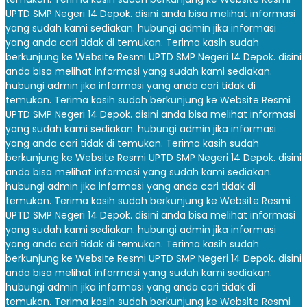
UPTD SMP Negeri 14 Depok. disini anda bisa melihat informasi
yang sudah kami sediakan. hubungi admin jika informasi
yang anda cari tidak di temukan.
Terima kasih sudah
berkunjung ke Website Resmi UPTD SMP Negeri 14 Depok. disini
anda bisa melihat informasi yang sudah kami sediakan.
hubungi admin jika informasi yang anda cari tidak di
temukan.
Terima kasih sudah berkunjung ke Website Resmi
UPTD SMP Negeri 14 Depok. disini anda bisa melihat informasi
yang sudah kami sediakan. hubungi admin jika informasi
yang anda cari tidak di temukan.
Terima kasih sudah
berkunjung ke Website Resmi UPTD SMP Negeri 14 Depok. disini
anda bisa melihat informasi yang sudah kami sediakan.
hubungi admin jika informasi yang anda cari tidak di
temukan.
Terima kasih sudah berkunjung ke Website Resmi
UPTD SMP Negeri 14 Depok. disini anda bisa melihat informasi
yang sudah kami sediakan. hubungi admin jika informasi
yang anda cari tidak di temukan.
Terima kasih sudah
berkunjung ke Website Resmi UPTD SMP Negeri 14 Depok. disini
anda bisa melihat informasi yang sudah kami sediakan.
hubungi admin jika informasi yang anda cari tidak di
temukan.
Terima kasih sudah berkunjung ke Website Resmi