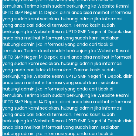
temukan.
Terima kasih sudah berkunjung ke Website Resmi
UPTD SMP Negeri 14 Depok. disini anda bisa melihat informasi
yang sudah kami sediakan. hubungi admin jika informasi
yang anda cari tidak di temukan.
Terima kasih sudah
berkunjung ke Website Resmi UPTD SMP Negeri 14 Depok. disini
anda bisa melihat informasi yang sudah kami sediakan.
hubungi admin jika informasi yang anda cari tidak di
temukan.
Terima kasih sudah berkunjung ke Website Resmi
UPTD SMP Negeri 14 Depok. disini anda bisa melihat informasi
yang sudah kami sediakan. hubungi admin jika informasi
yang anda cari tidak di temukan.
Terima kasih sudah
berkunjung ke Website Resmi UPTD SMP Negeri 14 Depok. disini
anda bisa melihat informasi yang sudah kami sediakan.
hubungi admin jika informasi yang anda cari tidak di
temukan.
Terima kasih sudah berkunjung ke Website Resmi
UPTD SMP Negeri 14 Depok. disini anda bisa melihat informasi
yang sudah kami sediakan. hubungi admin jika informasi
yang anda cari tidak di temukan.
Terima kasih sudah
berkunjung ke Website Resmi UPTD SMP Negeri 14 Depok. disini
anda bisa melihat informasi yang sudah kami sediakan.
hubungi admin jika informasi yang anda cari tidak di