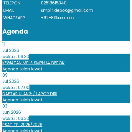
TELEPON
02518615840
EMAIL
smp14depok@gmail.com
WHATSAPP
+62-813xxxx.xxxx
Agenda
11
Jul 2026
waktu : 06:30
KEGIATAN MPLS SMPN 14 DEPOK
Agenda telah lewat
09
Jul 2026
waktu : 07:00
DAFTAR ULANG / LAPOR DIRI
Agenda telah lewat
03
Jun 2026
waktu : 06:30
PSAT TP. 2025/2026
Agenda telah lewat