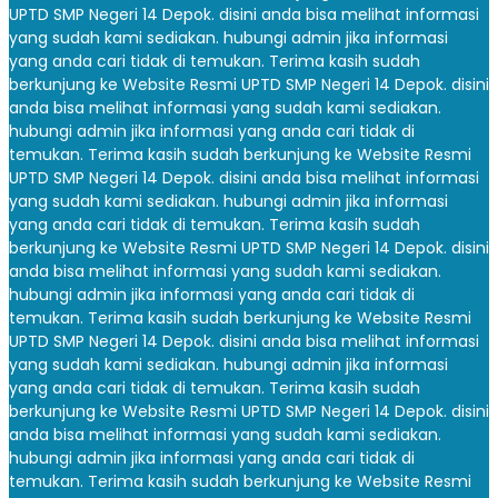
UPTD SMP Negeri 14 Depok. disini anda bisa melihat informasi
yang sudah kami sediakan. hubungi admin jika informasi
yang anda cari tidak di temukan.
Terima kasih sudah
berkunjung ke Website Resmi UPTD SMP Negeri 14 Depok. disini
anda bisa melihat informasi yang sudah kami sediakan.
hubungi admin jika informasi yang anda cari tidak di
temukan.
Terima kasih sudah berkunjung ke Website Resmi
UPTD SMP Negeri 14 Depok. disini anda bisa melihat informasi
yang sudah kami sediakan. hubungi admin jika informasi
yang anda cari tidak di temukan.
Terima kasih sudah
berkunjung ke Website Resmi UPTD SMP Negeri 14 Depok. disini
anda bisa melihat informasi yang sudah kami sediakan.
hubungi admin jika informasi yang anda cari tidak di
temukan.
Terima kasih sudah berkunjung ke Website Resmi
UPTD SMP Negeri 14 Depok. disini anda bisa melihat informasi
yang sudah kami sediakan. hubungi admin jika informasi
yang anda cari tidak di temukan.
Terima kasih sudah
berkunjung ke Website Resmi UPTD SMP Negeri 14 Depok. disini
anda bisa melihat informasi yang sudah kami sediakan.
hubungi admin jika informasi yang anda cari tidak di
temukan.
Terima kasih sudah berkunjung ke Website Resmi