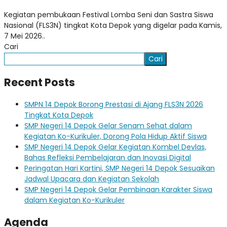
Kegiatan pembukaan Festival Lomba Seni dan Sastra Siswa
Nasional (FLS3N) tingkat Kota Depok yang digelar pada Kamis,
7 Mei 2026..
Cari
Cari
Recent Posts
SMPN 14 Depok Borong Prestasi di Ajang FLS3N 2026
Tingkat Kota Depok
SMP Negeri 14 Depok Gelar Senam Sehat dalam
Kegiatan Ko-Kurikuler, Dorong Pola Hidup Aktif Siswa
SMP Negeri 14 Depok Gelar Kegiatan Kombel Devlas,
Bahas Refleksi Pembelajaran dan Inovasi Digital
Peringatan Hari Kartini, SMP Negeri 14 Depok Sesuaikan
Jadwal Upacara dan Kegiatan Sekolah
SMP Negeri 14 Depok Gelar Pembinaan Karakter Siswa
dalam Kegiatan Ko-Kurikuler
Agenda