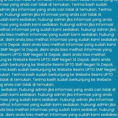
rmasi yang anda cari tidak di temukan.
Terima kasih sudah
dmin jika informasi yang anda cari tidak di temukan.
Terima
. hubungi admin jika informasi yang anda cari tidak di
sudah kami sediakan. hubungi admin jika informasi yang anda
rmasi yang sudah kami sediakan. hubungi admin jika informasi
elihat informasi yang sudah kami sediakan. hubungi admin jika
nda bisa melihat informasi yang sudah kami sediakan. hubungi
. disini anda bisa melihat informasi yang sudah kami sediakan.
 14 Depok. disini anda bisa melihat informasi yang sudah kami
MP Negeri 14 Depok. disini anda bisa melihat informasi yang
Resmi UPTD SMP Negeri 14 Depok. disini anda bisa melihat
ung ke Website Resmi UPTD SMP Negeri 14 Depok. disini anda
sudah berkunjung ke Website Resmi UPTD SMP Negeri 14 Depok.
ima kasih sudah berkunjung ke Website Resmi UPTD SMP Negeri
emukan.
Terima kasih sudah berkunjung ke Website Resmi UPTD
 tidak di temukan.
Terima kasih sudah berkunjung ke Website
g anda cari tidak di temukan.
sediakan. hubungi admin jika informasi yang anda cari tidak di
sudah kami sediakan. hubungi admin jika informasi yang anda
rmasi yang sudah kami sediakan. hubungi admin jika informasi
elihat informasi yang sudah kami sediakan. hubungi admin jika
nda bisa melihat informasi yang sudah kami sediakan. hubungi
. disini anda bisa melihat informasi yang sudah kami sediakan.