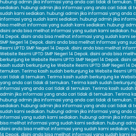
hubungi admin jika informasi yang anda cari tidak di temukan.
T
sediakan. hubungi admin jika informasi yang anda cari tidak di
sudah kami sediakan. hubungi admin jika informasi yang anda c
informasi yang sudah kami sediakan. hubungi admin jika inform
bisa melihat informasi yang sudah kami sediakan. hubungi admin
disini anda bisa melihat informasi yang sudah kami sediakan. h
14 Depok. disini anda bisa melihat informasi yang sudah kami s
SMP Negeri 14 Depok. disini anda bisa melihat informasi yang s
Resmi UPTD SMP Negeri 14 Depok. disini anda bisa melihat infor
Website Resmi UPTD SMP Negeri 14 Depok. disini anda bisa melih
berkunjung ke Website Resmi UPTD SMP Negeri 14 Depok. disini a
kasih sudah berkunjung ke Website Resmi UPTD SMP Negeri 14 Dep
temukan.
Terima kasih sudah berkunjung ke Website Resmi UPTD
cari tidak di temukan.
Terima kasih sudah berkunjung ke Website
yang anda cari tidak di temukan.
Terima kasih sudah berkunjung
informasi yang anda cari tidak di temukan.
Terima kasih sudah 
admin jika informasi yang anda cari tidak di temukan.
Terima ka
hubungi admin jika informasi yang anda cari tidak di temukan.
T
sediakan. hubungi admin jika informasi yang anda cari tidak di
sudah kami sediakan. hubungi admin jika informasi yang anda c
informasi yang sudah kami sediakan. hubungi admin jika inform
bisa melihat informasi yang sudah kami sediakan. hubungi admin
disini anda bisa melihat informasi yang sudah kami sediakan. h
14 Depok. disini anda bisa melihat informasi yang sudah kami s