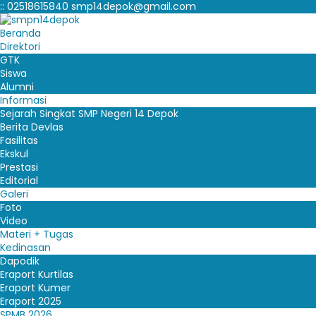
:
:
02518615840
smp14depok@gmail.com
Beranda
Direktori
GTK
Siswa
Alumni
Informasi
Sejarah Singkat SMP Negeri 14 Depok
Berita Devlas
Fasilitas
Ekskul
Prestasi
Editorial
Galeri
Foto
Video
Materi + Tugas
Kedinasan
Dapodik
Eraport Kurtilas
Eraport Kumer
Eraport 2025
SPMB 2026