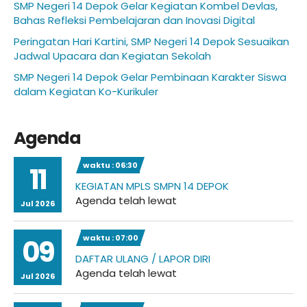
SMP Negeri 14 Depok Gelar Kegiatan Kombel Devlas,
Bahas Refleksi Pembelajaran dan Inovasi Digital
Peringatan Hari Kartini, SMP Negeri 14 Depok Sesuaikan
Jadwal Upacara dan Kegiatan Sekolah
SMP Negeri 14 Depok Gelar Pembinaan Karakter Siswa
dalam Kegiatan Ko-Kurikuler
Agenda
waktu : 06:30
11
KEGIATAN MPLS SMPN 14 DEPOK
Agenda telah lewat
Jul 2026
waktu : 07:00
09
DAFTAR ULANG / LAPOR DIRI
Agenda telah lewat
Jul 2026