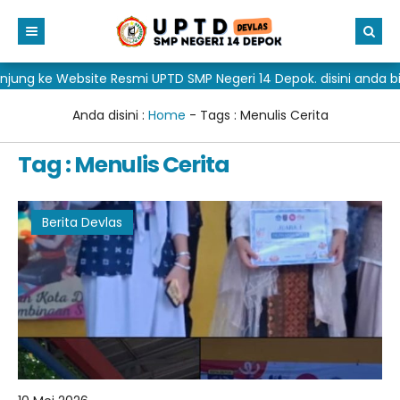
ng ke Website Resmi UPTD SMP Negeri 14 Depok. disini anda bisa
Beranda
Direktori
Anda disini :
Home
-
Tags : Menulis Cerita
Informasi
GTK
Tag : Menulis Cerita
Galeri
Siswa
Sejarah Singkat SMP Negeri 14 Depok
Materi + Tugas
Alumni
Berita Devlas
Foto
Berita Devlas
Kedinasan
Fasilitas
Video
SPMB 2026
Ekskul
Dapodik
Download
Prestasi
Eraport Kurtilas
SPMB SMA/SMK 2026
Editorial
Eraport Kumer
SPMB SMP 2026
Eraport 2025