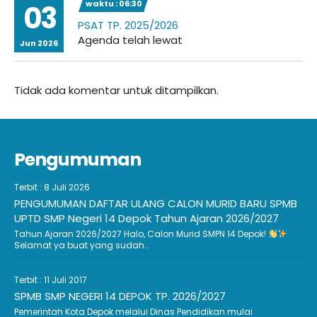
waktu : 06:30
03
PSAT TP. 2025/2026
Agenda telah lewat
Jun 2026
Tidak ada komentar untuk ditampilkan.
Pengumuman
Terbit : 8 Juli 2026
PENGUMUMAN DAFTAR ULANG CALON MURID BARU SPMB
UPTD SMP Negeri 14 Depok Tahun Ajaran 2026/2027
Tahun Ajaran 2026/2027 Halo, Calon Murid SMPN 14 Depok!
Selamat ya buat yang sudah..
Terbit : 11 Juli 2017
SPMB SMP NEGERI 14 DEPOK TP. 2026/2027
Pemerintah Kota Depok melalui Dinas Pendidikan mulai