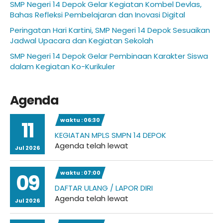
SMP Negeri 14 Depok Gelar Kegiatan Kombel Devlas,
Bahas Refleksi Pembelajaran dan Inovasi Digital
Peringatan Hari Kartini, SMP Negeri 14 Depok Sesuaikan
Jadwal Upacara dan Kegiatan Sekolah
SMP Negeri 14 Depok Gelar Pembinaan Karakter Siswa
dalam Kegiatan Ko-Kurikuler
Agenda
waktu : 06:30
11
KEGIATAN MPLS SMPN 14 DEPOK
Agenda telah lewat
Jul 2026
waktu : 07:00
09
DAFTAR ULANG / LAPOR DIRI
Agenda telah lewat
Jul 2026