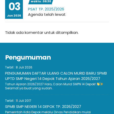
waktu : 06:30
03
PSAT TP. 2025/2026
Agenda telah lewat
Jun 2026
Tidak ada komentar untuk ditampilkan.
Pengumuman
Terbit : 8 Juli 2026
PENGUMUMAN DAFTAR ULANG CALON MURID BARU SPMB
UPTD SMP Negeri 14 Depok Tahun Ajaran 2026/2027
Tahun Ajaran 2026/2027 Halo, Calon Murid SMPN 14 Depok!
Selamat ya buat yang sudah..
Terbit : 11 Juli 2017
SPMB SMP NEGERI 14 DEPOK TP. 2026/2027
Pemerintah Kota Depok melalui Dinas Pendidikan mulai