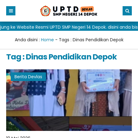
g ke Website Resmi UPTD SMP Negeri 14 Depok. disini anda bisa 
Beranda
Direktori
Anda disini :
Home
-
Tags : Dinas Pendidikan Depok
Informasi
GTK
Tag : Dinas Pendidikan Depok
Galeri
Siswa
Sejarah Singkat SMP Negeri 14 Depok
Materi + Tugas
Alumni
Berita Devlas
Foto
Berita Devlas
Kedinasan
Fasilitas
Video
SPMB 2026
Ekskul
Dapodik
Download
Prestasi
Eraport Kurtilas
SPMB SMA/SMK 2026
Editorial
Eraport Kumer
SPMB SMP 2026
Eraport 2025