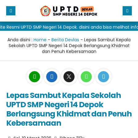
 UPTD SMP Negeri 14 Depok. disini anda bisa melihat informasi 
Beranda
Direktori
Anda disini :
Home
-
Berita Devlas
- Lepas Sambut Kepala
Sekolah UPTD SMP Negeri 14 Depok Berlangsung Khidmat
Informasi
GTK
dan Penuh Kebersamaan
Galeri
Siswa
Sejarah Singkat SMP Negeri 14 Depok
Materi + Tugas
Alumni
Berita Devlas
Foto
Kedinasan
Fasilitas
Video
Lepas Sambut Kepala Sekolah
SPMB 2026
Ekskul
Dapodik
UPTD SMP Negeri 14 Depok
Download
Prestasi
Eraport Kurtilas
SPMB SMA/SMK 2026
Berlangsung Khidmat dan Penuh
Kebersamaan
Editorial
Eraport Kumer
SPMB SMP 2026
Eraport 2025