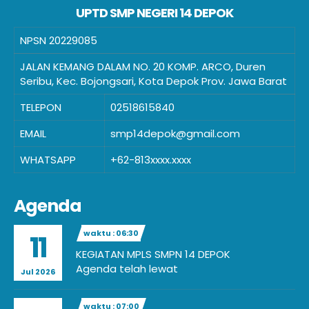
UPTD SMP NEGERI 14 DEPOK
NPSN
20229085
JALAN KEMANG DALAM NO. 20 KOMP. ARCO, Duren
Seribu, Kec. Bojongsari, Kota Depok Prov. Jawa Barat
TELEPON
02518615840
EMAIL
smp14depok@gmail.com
WHATSAPP
+62-813xxxx.xxxx
Agenda
waktu : 06:30
11
KEGIATAN MPLS SMPN 14 DEPOK
Agenda telah lewat
Jul 2026
waktu : 07:00