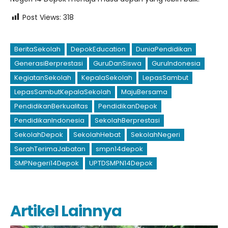
Post Views:
318
BeritaSekolah
DepokEducation
DuniaPendidikan
GenerasiBerprestasi
GuruDanSiswa
GuruIndonesia
KegiatanSekolah
KepalaSekolah
LepasSambut
LepasSambutKepalaSekolah
MajuBersama
PendidikanBerkualitas
PendidikanDepok
PendidikanIndonesia
SekolahBerprestasi
SekolahDepok
SekolahHebat
SekolahNegeri
SerahTerimaJabatan
smpn14depok
SMPNegeri14Depok
UPTDSMPN14Depok
Artikel Lainnya