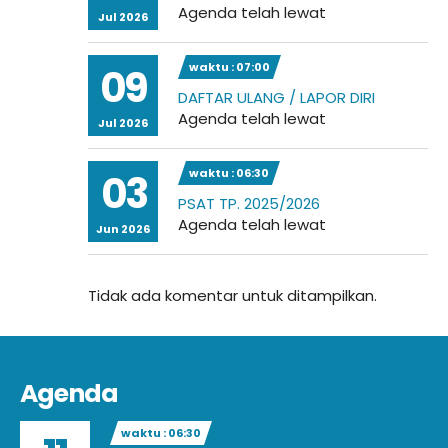
Agenda telah lewat
Jul 2026
waktu : 07:00
09
DAFTAR ULANG / LAPOR DIRI
Agenda telah lewat
Jul 2026
waktu : 06:30
03
PSAT TP. 2025/2026
Agenda telah lewat
Jun 2026
Tidak ada komentar untuk ditampilkan.
Agenda
waktu : 06:30