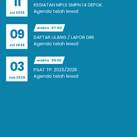
11
KEGIATAN MPLS SMPN 14 DEPOK
Agenda telah lewat
Jul 2026
waktu : 07:00
09
DAFTAR ULANG / LAPOR DIRI
Agenda telah lewat
Jul 2026
waktu : 06:30
03
PSAT TP. 2025/2026
Agenda telah lewat
Jun 2026