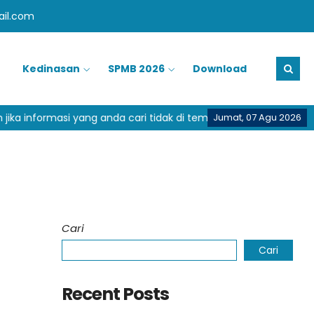
il.com
Kedinasan
SPMB 2026
Download
informasi yang anda cari tidak di temukan.
Terima kasih s
Jumat, 07 Agu 2026
Cari
Cari
Recent Posts