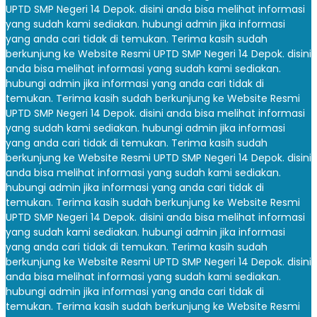
UPTD SMP Negeri 14 Depok. disini anda bisa melihat informasi
yang sudah kami sediakan. hubungi admin jika informasi
yang anda cari tidak di temukan.
Terima kasih sudah
berkunjung ke Website Resmi UPTD SMP Negeri 14 Depok. disini
anda bisa melihat informasi yang sudah kami sediakan.
hubungi admin jika informasi yang anda cari tidak di
temukan.
Terima kasih sudah berkunjung ke Website Resmi
UPTD SMP Negeri 14 Depok. disini anda bisa melihat informasi
yang sudah kami sediakan. hubungi admin jika informasi
yang anda cari tidak di temukan.
Terima kasih sudah
berkunjung ke Website Resmi UPTD SMP Negeri 14 Depok. disini
anda bisa melihat informasi yang sudah kami sediakan.
hubungi admin jika informasi yang anda cari tidak di
temukan.
Terima kasih sudah berkunjung ke Website Resmi
UPTD SMP Negeri 14 Depok. disini anda bisa melihat informasi
yang sudah kami sediakan. hubungi admin jika informasi
yang anda cari tidak di temukan.
Terima kasih sudah
berkunjung ke Website Resmi UPTD SMP Negeri 14 Depok. disini
anda bisa melihat informasi yang sudah kami sediakan.
hubungi admin jika informasi yang anda cari tidak di
temukan.
Terima kasih sudah berkunjung ke Website Resmi