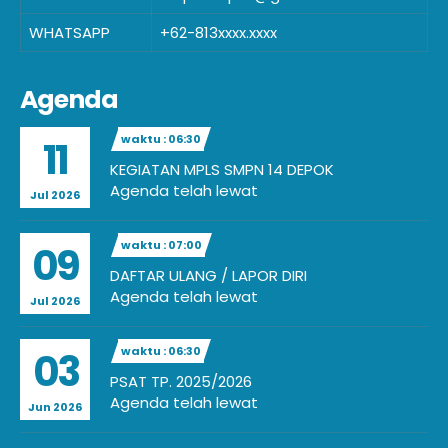
WHATSAPP
+62-813xxxx.xxxx
Agenda
waktu : 06:30
11
KEGIATAN MPLS SMPN 14 DEPOK
Agenda telah lewat
Jul 2026
waktu : 07:00
09
DAFTAR ULANG / LAPOR DIRI
Agenda telah lewat
Jul 2026
waktu : 06:30
03
PSAT TP. 2025/2026
Agenda telah lewat
Jun 2026