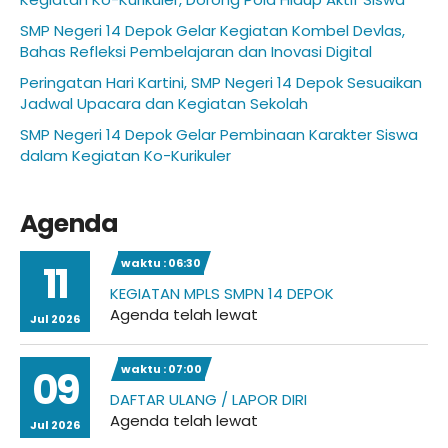
SMP Negeri 14 Depok Gelar Kegiatan Kombel Devlas,
Bahas Refleksi Pembelajaran dan Inovasi Digital
Peringatan Hari Kartini, SMP Negeri 14 Depok Sesuaikan
Jadwal Upacara dan Kegiatan Sekolah
SMP Negeri 14 Depok Gelar Pembinaan Karakter Siswa
dalam Kegiatan Ko-Kurikuler
Agenda
waktu : 06:30
11
KEGIATAN MPLS SMPN 14 DEPOK
Agenda telah lewat
Jul 2026
waktu : 07:00
09
DAFTAR ULANG / LAPOR DIRI
Agenda telah lewat
Jul 2026