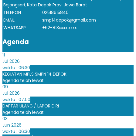
Bojongsari, Kota Depok Prov. Jawa Barat
TELEPON
02518615840
EMAIL
smp14depok@gmail.com
WHATSAPP
+62-813xxxx.xxxx
Agenda
11
Jul 2026
waktu : 06:30
KEGIATAN MPLS SMPN 14 DEPOK
Agenda telah lewat
09
Jul 2026
waktu : 07:00
DAFTAR ULANG / LAPOR DIRI
Agenda telah lewat
03
Jun 2026
waktu : 06:30