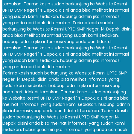
temukan.
Terima kasih sudah berkunjung ke Website Resmi
UPTD SMP Negeri 14 Depok. disini anda bisa melihat informasi
yang sudah kami sediakan. hubungi admin jika informasi
yang anda cari tidak di temukan.
Terima kasih sudah
berkunjung ke Website Resmi UPTD SMP Negeri 14 Depok. disini
anda bisa melihat informasi yang sudah kami sediakan.
hubungi admin jika informasi yang anda cari tidak di
temukan.
Terima kasih sudah berkunjung ke Website Resmi
UPTD SMP Negeri 14 Depok. disini anda bisa melihat informasi
yang sudah kami sediakan. hubungi admin jika informasi
yang anda cari tidak di temukan.
Terima kasih sudah berkunjung ke Website Resmi UPTD SMP
Negeri 14 Depok. disini anda bisa melihat informasi yang
sudah kami sediakan. hubungi admin jika informasi yang
anda cari tidak di temukan.
Terima kasih sudah berkunjung
ke Website Resmi UPTD SMP Negeri 14 Depok. disini anda bisa
melihat informasi yang sudah kami sediakan. hubungi admin
jika informasi yang anda cari tidak di temukan.
Terima kasih
sudah berkunjung ke Website Resmi UPTD SMP Negeri 14
Depok. disini anda bisa melihat informasi yang sudah kami
sediakan. hubungi admin jika informasi yang anda cari tidak