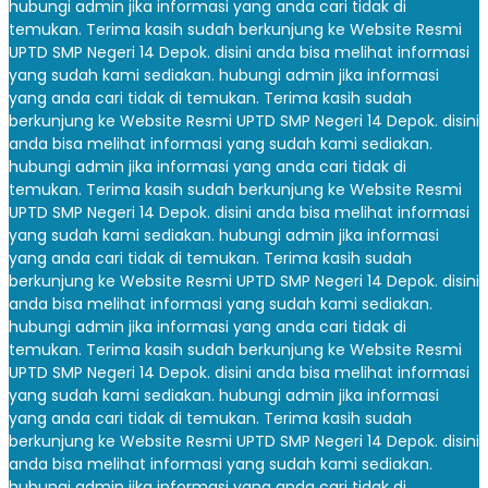
hubungi admin jika informasi yang anda cari tidak di
temukan.
Terima kasih sudah berkunjung ke Website Resmi
UPTD SMP Negeri 14 Depok. disini anda bisa melihat informasi
yang sudah kami sediakan. hubungi admin jika informasi
yang anda cari tidak di temukan.
Terima kasih sudah
berkunjung ke Website Resmi UPTD SMP Negeri 14 Depok. disini
anda bisa melihat informasi yang sudah kami sediakan.
hubungi admin jika informasi yang anda cari tidak di
temukan.
Terima kasih sudah berkunjung ke Website Resmi
UPTD SMP Negeri 14 Depok. disini anda bisa melihat informasi
yang sudah kami sediakan. hubungi admin jika informasi
yang anda cari tidak di temukan.
Terima kasih sudah
berkunjung ke Website Resmi UPTD SMP Negeri 14 Depok. disini
anda bisa melihat informasi yang sudah kami sediakan.
hubungi admin jika informasi yang anda cari tidak di
temukan.
Terima kasih sudah berkunjung ke Website Resmi
UPTD SMP Negeri 14 Depok. disini anda bisa melihat informasi
yang sudah kami sediakan. hubungi admin jika informasi
yang anda cari tidak di temukan.
Terima kasih sudah
berkunjung ke Website Resmi UPTD SMP Negeri 14 Depok. disini
anda bisa melihat informasi yang sudah kami sediakan.
hubungi admin jika informasi yang anda cari tidak di