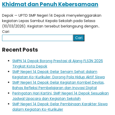
Khidmat dan Penuh Kebersamaan
Depok — UPTD SMP Negeri 14 Depok menyelenggarakan
kegiatan Lepas Sambut Kepala Sekolah pada Selasa
(10/03/2026). Kegiatan tersebut berlangsung dengan..
Cari
Cari
Recent Posts
SMPN 14 Depok Borong Prestasi di Ajang FLS3N 2026
Tingkat Kota Depok
SMP Negeri 14 Depok Gelar Senam Sehat dalam
Kegiatan Ko-Kurikuler, Dorong Pola Hidup Aktif Siswa
SMP Negeri 14 Depok Gelar Kegiatan Kombel Devlas,
Bahas Refleksi Pembelajaran dan Inovasi Digital
Peringatan Hari Kartini, SMP Negeri 14 Depok Sesuaikan
Jadwal Upacara dan Kegiatan Sekolah
SMP Negeri 14 Depok Gelar Pembinaan Karakter Siswa
dalam Kegiatan Ko-Kurikuler