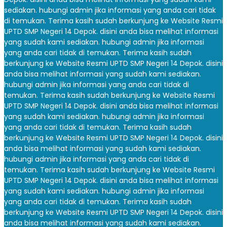
sediakan. hubungi admin jika informasi yang anda cari tidak
di temukan.
Terima kasih sudah berkunjung ke Website Resmi
UPTD SMP Negeri 14 Depok. disini anda bisa melihat informasi
yang sudah kami sediakan. hubungi admin jika informasi
yang anda cari tidak di temukan.
Terima kasih sudah
berkunjung ke Website Resmi UPTD SMP Negeri 14 Depok. disini
anda bisa melihat informasi yang sudah kami sediakan.
hubungi admin jika informasi yang anda cari tidak di
temukan.
Terima kasih sudah berkunjung ke Website Resmi
UPTD SMP Negeri 14 Depok. disini anda bisa melihat informasi
yang sudah kami sediakan. hubungi admin jika informasi
yang anda cari tidak di temukan.
Terima kasih sudah
berkunjung ke Website Resmi UPTD SMP Negeri 14 Depok. disini
anda bisa melihat informasi yang sudah kami sediakan.
hubungi admin jika informasi yang anda cari tidak di
temukan.
Terima kasih sudah berkunjung ke Website Resmi
UPTD SMP Negeri 14 Depok. disini anda bisa melihat informasi
yang sudah kami sediakan. hubungi admin jika informasi
yang anda cari tidak di temukan.
Terima kasih sudah
berkunjung ke Website Resmi UPTD SMP Negeri 14 Depok. disini
anda bisa melihat informasi yang sudah kami sediakan.