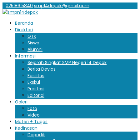
:
:
02518615840
smp14depok@gmail.com
Beranda
Direktori
GTK
Siswa
Alumni
Informasi
Sejarah Singkat SMP Negeri 14 Depok
Berita Devlas
Fasilitas
Ekskul
Prestasi
Editorial
Galeri
Foto
Video
Materi + Tugas
Kedinasan
Dapodik