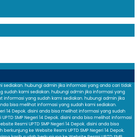
 sediakan. hubungi admin jika informasi yang anda cari tidak
ng sudah kami sediakan. hubungi admin jika informasi yang
at informasi yang sudah kami sediakan. hubungi admin jika
anda bisa melihat informasi yang sudah kami sediakan.
i 14 Depok. disini anda bisa melihat informasi yang sudah
UPTD SMP Negeri 14 Depok. disini anda bisa melihat informasi
bsite Resmi UPTD SMP Negeri 14 Depok. disini anda bisa
h berkunjung ke Website Resmi UPTD SMP Negeri 14 Depok.
rima kasih sudah berkunjung ke Website Resmi UPTD SMP