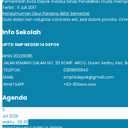
Pemerintah Kota Depok melalui Dinas Pendidikan mulai mempe
Terbit : 11 Juli 2017
Pengumuman Libur Panjang Akhir Semester
Quia dolori non voluptas contraria est, sed doloris privatio. Om
Info Sekolah
UPTD SMP NEGERI 14 DEPOK
NPSN
20229085
JALAN KEMANG DALAM NO. 20 KOMP. ARCO, Duren Seribu, Kec. Bo
TELEPON
02518615840
EMAIL
smp14depok@gmail.com
WHATSAPP
+62-813xxxx.xxxx
Agenda
11
Jul 2026
waktu : 06:30
KEGIATAN MPLS SMPN 14 DEPOK