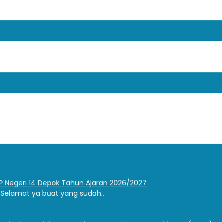
Negeri 14 Depok Tahun Ajaran 2026/2027
 Selamat ya buat yang sudah..