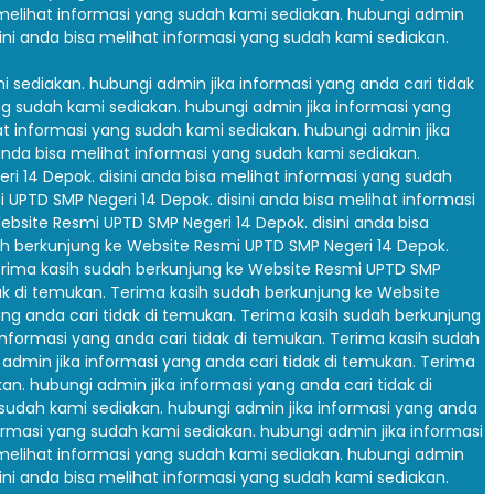
 melihat informasi yang sudah kami sediakan. hubungi admin
ini anda bisa melihat informasi yang sudah kami sediakan.
 sediakan. hubungi admin jika informasi yang anda cari tidak
ng sudah kami sediakan. hubungi admin jika informasi yang
at informasi yang sudah kami sediakan. hubungi admin jika
anda bisa melihat informasi yang sudah kami sediakan.
i 14 Depok. disini anda bisa melihat informasi yang sudah
UPTD SMP Negeri 14 Depok. disini anda bisa melihat informasi
bsite Resmi UPTD SMP Negeri 14 Depok. disini anda bisa
h berkunjung ke Website Resmi UPTD SMP Negeri 14 Depok.
rima kasih sudah berkunjung ke Website Resmi UPTD SMP
dak di temukan.
Terima kasih sudah berkunjung ke Website
ang anda cari tidak di temukan.
Terima kasih sudah berkunjung
informasi yang anda cari tidak di temukan.
Terima kasih sudah
admin jika informasi yang anda cari tidak di temukan.
Terima
n. hubungi admin jika informasi yang anda cari tidak di
 sudah kami sediakan. hubungi admin jika informasi yang anda
ormasi yang sudah kami sediakan. hubungi admin jika informasi
 melihat informasi yang sudah kami sediakan. hubungi admin
ini anda bisa melihat informasi yang sudah kami sediakan.