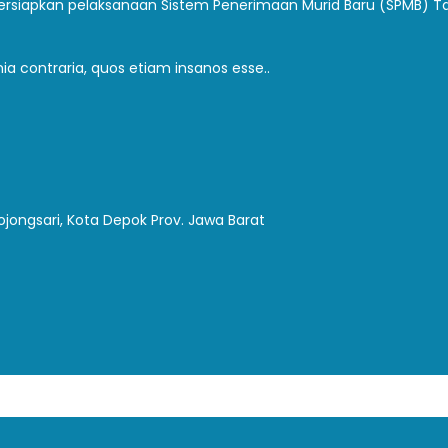
rsiapkan pelaksanaan Sistem Penerimaan Murid Baru (SPMB) Ta
nia contraria, quos etiam insanos esse..
jongsari, Kota Depok Prov. Jawa Barat