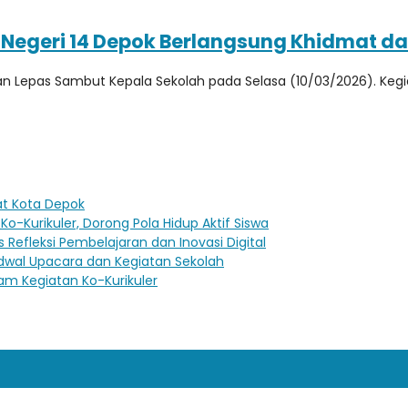
 Negeri 14 Depok Berlangsung Khidmat 
 Lepas Sambut Kepala Sekolah pada Selasa (10/03/2026). Kegi
at Kota Depok
-Kurikuler, Dorong Pola Hidup Aktif Siswa
Refleksi Pembelajaran dan Inovasi Digital
Jadwal Upacara dan Kegiatan Sekolah
am Kegiatan Ko-Kurikuler