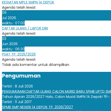
KEGIATAN MPLS SMPN 14 DEPOK
Agenda telah lewat
09
Jul 2026
waktu : 07:00
DAFTAR ULANG / LAPOR DIRI
Agenda telah lewat
03
Jun 2026
waktu : 06:30
PSAT TP. 2025/2026
Agenda telah lewat
Tidak ada komentar untuk ditampilkan.
Pengumuman
Terbit : 8 Juli 2026
PENGUMUMAN DAFTAR ULANG CALON MURID BARU SPMB UPTD SMP 
Tahun Ajaran 2026/2027 Halo, Calon Murid SMPN 14 Depok! 👋✨
Terbit : 11 Juli 2017
SPMB SMP NEGERI 14 DEPOK TP. 2026/2027