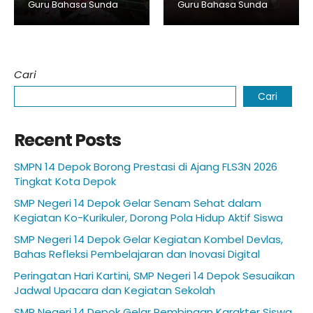
Guru Bahasa Sunda
Guru Bahasa Sunda
Cari
Cari
Recent Posts
SMPN 14 Depok Borong Prestasi di Ajang FLS3N 2026
Tingkat Kota Depok
SMP Negeri 14 Depok Gelar Senam Sehat dalam
Kegiatan Ko-Kurikuler, Dorong Pola Hidup Aktif Siswa
SMP Negeri 14 Depok Gelar Kegiatan Kombel Devlas,
Bahas Refleksi Pembelajaran dan Inovasi Digital
Peringatan Hari Kartini, SMP Negeri 14 Depok Sesuaikan
Jadwal Upacara dan Kegiatan Sekolah
SMP Negeri 14 Depok Gelar Pembinaan Karakter Siswa