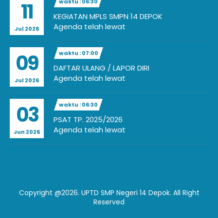
waktu : 06:30
11
KEGIATAN MPLS SMPN 14 DEPOK
Agenda telah lewat
Jul 2026
waktu : 07:00
09
DAFTAR ULANG / LAPOR DIRI
Agenda telah lewat
Jul 2026
waktu : 06:30
03
PSAT TP. 2025/2026
Agenda telah lewat
Jun 2026
Copyright @2026. UPTD SMP Negeri 14 Depok. All Right
Reserved