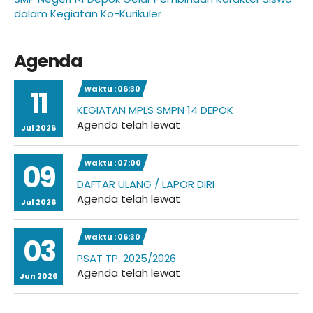
dalam Kegiatan Ko-Kurikuler
Agenda
waktu : 06:30
11
KEGIATAN MPLS SMPN 14 DEPOK
Agenda telah lewat
Jul 2026
waktu : 07:00
09
DAFTAR ULANG / LAPOR DIRI
Agenda telah lewat
Jul 2026
waktu : 06:30
03
PSAT TP. 2025/2026
Agenda telah lewat
Jun 2026