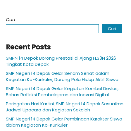
Cari
Cari
Recent Posts
SMPN 14 Depok Borong Prestasi di Ajang FLS3N 2026
Tingkat Kota Depok
SMP Negeri 14 Depok Gelar Senam Sehat dalam
Kegiatan Ko-Kurikuler, Dorong Pola Hidup Aktif Siswa
SMP Negeri 14 Depok Gelar Kegiatan Kombel Devlas,
Bahas Refleksi Pembelajaran dan Inovasi Digital
Peringatan Hari Kartini, SMP Negeri 14 Depok Sesuaikan
Jadwal Upacara dan Kegiatan Sekolah
SMP Negeri 14 Depok Gelar Pembinaan Karakter Siswa
dalam Kegiatan Ko-Kurikuler