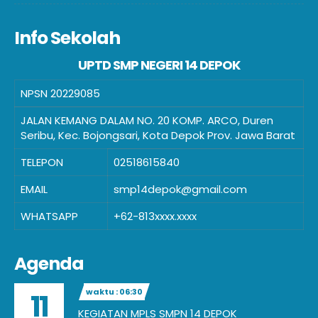
Info Sekolah
UPTD SMP NEGERI 14 DEPOK
NPSN
20229085
JALAN KEMANG DALAM NO. 20 KOMP. ARCO, Duren
Seribu, Kec. Bojongsari, Kota Depok Prov. Jawa Barat
TELEPON
02518615840
EMAIL
smp14depok@gmail.com
WHATSAPP
+62-813xxxx.xxxx
Agenda
waktu : 06:30
11
KEGIATAN MPLS SMPN 14 DEPOK