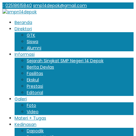
:
:
02518615840
smp14depok@gmail.com
Beranda
Direktori
GTK
Siswa
Alumni
Informasi
Sejarah Singkat SMP Negeri 14 Depok
Berita Devlas
Fasilitas
Ekskul
Prestasi
Editorial
Galeri
Foto
Video
Materi + Tugas
Kedinasan
Dapodik