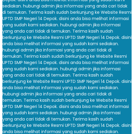
sediakan. hubungi admin jika informasi yang anda cari tidak
di temukan.
Terima kasih sudah berkunjung ke Website Resmi
UPTD SMP Negeri 14 Depok. disini anda bisa melihat informasi
yang sudah kami sediakan. hubungi admin jika informasi
yang anda cari tidak di temukan.
Terima kasih sudah
berkunjung ke Website Resmi UPTD SMP Negeri 14 Depok. disini
anda bisa melihat informasi yang sudah kami sediakan.
hubungi admin jika informasi yang anda cari tidak di
temukan.
Terima kasih sudah berkunjung ke Website Resmi
UPTD SMP Negeri 14 Depok. disini anda bisa melihat informasi
yang sudah kami sediakan. hubungi admin jika informasi
yang anda cari tidak di temukan.
Terima kasih sudah
berkunjung ke Website Resmi UPTD SMP Negeri 14 Depok. disini
anda bisa melihat informasi yang sudah kami sediakan.
hubungi admin jika informasi yang anda cari tidak di
temukan.
Terima kasih sudah berkunjung ke Website Resmi
UPTD SMP Negeri 14 Depok. disini anda bisa melihat informasi
yang sudah kami sediakan. hubungi admin jika informasi
yang anda cari tidak di temukan.
Terima kasih sudah
berkunjung ke Website Resmi UPTD SMP Negeri 14 Depok. disini
anda bisa melihat informasi yang sudah kami sediakan.