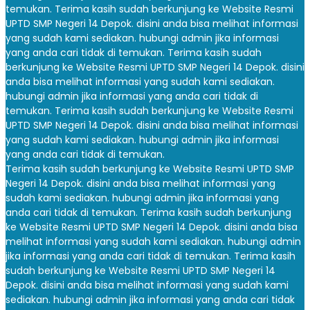
temukan.
Terima kasih sudah berkunjung ke Website Resmi
UPTD SMP Negeri 14 Depok. disini anda bisa melihat informasi
yang sudah kami sediakan. hubungi admin jika informasi
yang anda cari tidak di temukan.
Terima kasih sudah
berkunjung ke Website Resmi UPTD SMP Negeri 14 Depok. disini
anda bisa melihat informasi yang sudah kami sediakan.
hubungi admin jika informasi yang anda cari tidak di
temukan.
Terima kasih sudah berkunjung ke Website Resmi
UPTD SMP Negeri 14 Depok. disini anda bisa melihat informasi
yang sudah kami sediakan. hubungi admin jika informasi
yang anda cari tidak di temukan.
Terima kasih sudah berkunjung ke Website Resmi UPTD SMP
Negeri 14 Depok. disini anda bisa melihat informasi yang
sudah kami sediakan. hubungi admin jika informasi yang
anda cari tidak di temukan.
Terima kasih sudah berkunjung
ke Website Resmi UPTD SMP Negeri 14 Depok. disini anda bisa
melihat informasi yang sudah kami sediakan. hubungi admin
jika informasi yang anda cari tidak di temukan.
Terima kasih
sudah berkunjung ke Website Resmi UPTD SMP Negeri 14
Depok. disini anda bisa melihat informasi yang sudah kami
sediakan. hubungi admin jika informasi yang anda cari tidak