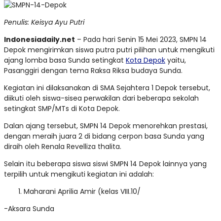
Penulis: Keisya Ayu Putri
Indonesiadaily.net
– Pada hari Senin 15 Mei 2023, SMPN 14
Depok mengirimkan siswa putra putri pilihan untuk mengikuti
ajang lomba basa Sunda setingkat
Kota Depok
yaitu,
Pasanggiri dengan tema Raksa Riksa budaya Sunda.
Kegiatan ini dilaksanakan di SMA Sejahtera 1 Depok tersebut,
diikuti oleh siswa-sisea perwakilan dari beberapa sekolah
setingkat SMP/MTs di Kota Depok.
Dalan ajang tersebut, SMPN 14 Depok menorehkan prestasi,
dengan meraih juara 2 di bidang cerpon basa Sunda yang
diraih oleh Renala Revelliza thalita.
Selain itu beberapa siswa siswi SMPN 14 Depok lainnya yang
terpilih untuk mengikuti kegiatan ini adalah:
Maharani Aprilia Amir (kelas VIII.10/
-Aksara Sunda