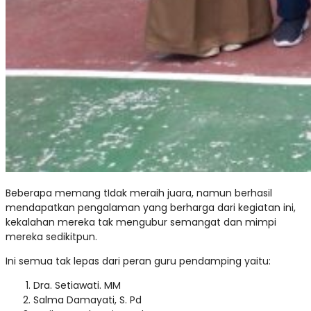
Beberapa memang tIdak meraih juara, namun berhasil
mendapatkan pengalaman yang berharga dari kegiatan ini,
kekalahan mereka tak mengubur semangat dan mimpi
mereka sedikitpun.
Ini semua tak lepas dari peran guru pendamping yaitu:
Dra. Setiawati. MM
Salma Damayati, S. Pd