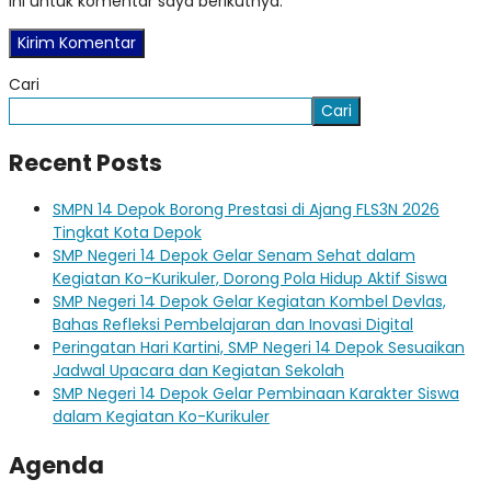
ini untuk komentar saya berikutnya.
Cari
Cari
Recent Posts
SMPN 14 Depok Borong Prestasi di Ajang FLS3N 2026
Tingkat Kota Depok
SMP Negeri 14 Depok Gelar Senam Sehat dalam
Kegiatan Ko-Kurikuler, Dorong Pola Hidup Aktif Siswa
SMP Negeri 14 Depok Gelar Kegiatan Kombel Devlas,
Bahas Refleksi Pembelajaran dan Inovasi Digital
Peringatan Hari Kartini, SMP Negeri 14 Depok Sesuaikan
Jadwal Upacara dan Kegiatan Sekolah
SMP Negeri 14 Depok Gelar Pembinaan Karakter Siswa
dalam Kegiatan Ko-Kurikuler
Agenda