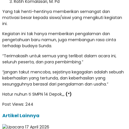
Ratih Komalasari, M. Pd
Yang tak henti-hentinya memberikan semangat dan
motivasi besar kepada siswa/siswi yang mengikuti kegiatan
ini.
Kegiatan ini tak hanya memberikan pengalaman dan
pengetahuan baru namun, juga membangun rasa cinta
terhadap budaya Sunda.
“Terimakasih untuk semua yang terlibat dalam acara ini,
seluruh peserta, dan para pembimbing.”
“jangan takut mencoba, sejatinya kegagalan adalah sebuah
keberhasilan yang tertunda, dan keberhasilan yang
sesungguhnya berasal dari pengalaman dan usaha.”
Hatur nuhun ti SMPN 14 Depok,,,
(*)
Post Views:
244
Artikel Lainnya