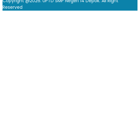
Copyright @2026. UPTD SMP Negeri 14 Depok. All Right
Reserved