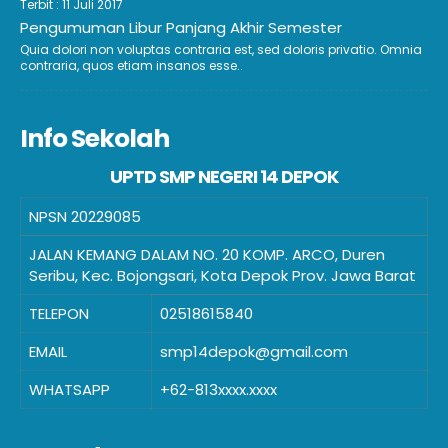
Terbit : 11 Juli 2017
Pengumuman Libur Panjang Akhir Semester
Quia dolori non voluptas contraria est, sed doloris privatio. Omnia
contraria, quos etiam insanos esse..
Info Sekolah
UPTD SMP NEGERI 14 DEPOK
NPSN
20229085
JALAN KEMANG DALAM NO. 20 KOMP. ARCO, Duren
Seribu, Kec. Bojongsari, Kota Depok Prov. Jawa Barat
TELEPON
02518615840
EMAIL
smp14depok@gmail.com
WHATSAPP
+62-813xxxx.xxxx