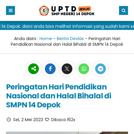
 disini anda bisa melihat informasi yang sudah kami sediakan. 
Beranda
Direktori
Anda disini :
Home
-
Berita Devlas
- Peringatan Hari
Pendidikan Nasional dan Halal Bihalal di SMPN 14 Depok
Informasi
GTK
Galeri
Siswa
Sejarah Singkat SMP Negeri 14 Depok
Materi + Tugas
Alumni
Berita Devlas
Foto
Kedinasan
Fasilitas
Video
Peringatan Hari Pendidikan
Nasional dan Halal Bihalal di
SPMB 2026
Ekskul
Dapodik
SMPN 14 Depok
Download
Prestasi
Eraport Kurtilas
SPMB SMA/SMK 2026
Editorial
Eraport Kumer
SPMB SMP 2026
Sel, 2 Mei 2023
Dibaca 162x
Eraport 2025