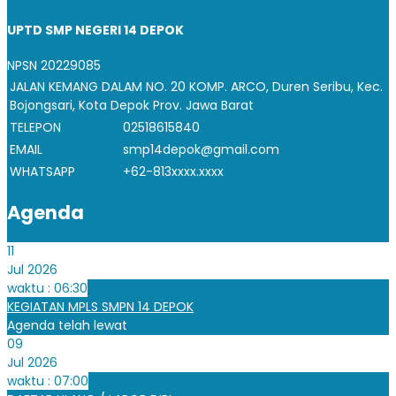
UPTD SMP NEGERI 14 DEPOK
NPSN
20229085
JALAN KEMANG DALAM NO. 20 KOMP. ARCO, Duren Seribu, Kec.
Bojongsari, Kota Depok Prov. Jawa Barat
TELEPON
02518615840
EMAIL
smp14depok@gmail.com
WHATSAPP
+62-813xxxx.xxxx
Agenda
11
Jul 2026
waktu : 06:30
KEGIATAN MPLS SMPN 14 DEPOK
Agenda telah lewat
09
Jul 2026
waktu : 07:00