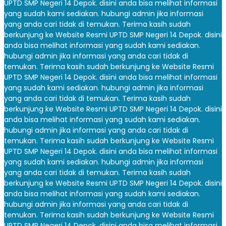
UPTD SMP Negeri 14 Depok. disini anda bisa melihat informasi
yang sudah kami sediakan. hubungi admin jika informasi
yang anda cari tidak di temukan.
Terima kasih sudah
berkunjung ke Website Resmi UPTD SMP Negeri 14 Depok. disini
anda bisa melihat informasi yang sudah kami sediakan.
hubungi admin jika informasi yang anda cari tidak di
temukan.
Terima kasih sudah berkunjung ke Website Resmi
UPTD SMP Negeri 14 Depok. disini anda bisa melihat informasi
yang sudah kami sediakan. hubungi admin jika informasi
yang anda cari tidak di temukan.
Terima kasih sudah
berkunjung ke Website Resmi UPTD SMP Negeri 14 Depok. disini
anda bisa melihat informasi yang sudah kami sediakan.
hubungi admin jika informasi yang anda cari tidak di
temukan.
Terima kasih sudah berkunjung ke Website Resmi
UPTD SMP Negeri 14 Depok. disini anda bisa melihat informasi
yang sudah kami sediakan. hubungi admin jika informasi
yang anda cari tidak di temukan.
Terima kasih sudah
berkunjung ke Website Resmi UPTD SMP Negeri 14 Depok. disini
anda bisa melihat informasi yang sudah kami sediakan.
hubungi admin jika informasi yang anda cari tidak di
temukan.
Terima kasih sudah berkunjung ke Website Resmi
UPTD SMP Negeri 14 Depok. disini anda bisa melihat informasi