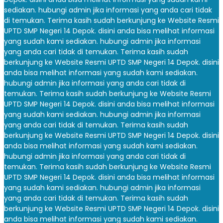
sediakan. hubungi admin jika informasi yang anda cari tidak
di temukan.
Terima kasih sudah berkunjung ke Website Resmi
UPTD SMP Negeri 14 Depok. disini anda bisa melihat informasi
yang sudah kami sediakan. hubungi admin jika informasi
yang anda cari tidak di temukan.
Terima kasih sudah
berkunjung ke Website Resmi UPTD SMP Negeri 14 Depok. disini
anda bisa melihat informasi yang sudah kami sediakan.
hubungi admin jika informasi yang anda cari tidak di
temukan.
Terima kasih sudah berkunjung ke Website Resmi
UPTD SMP Negeri 14 Depok. disini anda bisa melihat informasi
yang sudah kami sediakan. hubungi admin jika informasi
yang anda cari tidak di temukan.
Terima kasih sudah
berkunjung ke Website Resmi UPTD SMP Negeri 14 Depok. disini
anda bisa melihat informasi yang sudah kami sediakan.
hubungi admin jika informasi yang anda cari tidak di
temukan.
Terima kasih sudah berkunjung ke Website Resmi
UPTD SMP Negeri 14 Depok. disini anda bisa melihat informasi
yang sudah kami sediakan. hubungi admin jika informasi
yang anda cari tidak di temukan.
Terima kasih sudah
berkunjung ke Website Resmi UPTD SMP Negeri 14 Depok. disini
anda bisa melihat informasi yang sudah kami sediakan.