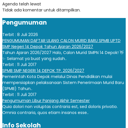
Agenda telah lewat
Tidak ada komentar untuk ditampilkan.
Pengumuman
Terbit : 8 Juli 2026
PENGUMUMAN DAFTAR ULANG CALON MURID BARU SPMB UPTD
SMP Negeri 14 Depok Tahun Ajaran 2026/2027
Tahun Ajaran 2026/2027 Halo, Calon Murid SMPN 14 Depok! 👋
✨ Selamat ya buat yang sudah..
Terbit : 11 Juli 2017
SPMB SMP NEGERI 14 DEPOK TP. 2026/2027
Pemerintah Kota Depok melalui Dinas Pendidikan mulai
mempersiapkan pelaksanaan Sistem Penerimaan Murid Baru
(SPMB) Tahun..
Terbit : 11 Juli 2017
Pengumuman Libur Panjang Akhir Semester
Quia dolori non voluptas contraria est, sed doloris privatio.
Omnia contraria, quos etiam insanos esse..
Info Sekolah