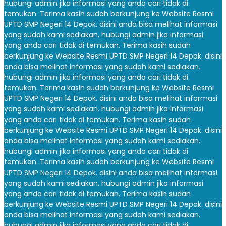
hubungi admin jika informasi yang anda cari tidak di
temukan.
Terima kasih sudah berkunjung ke Website Resmi
UPTD SMP Negeri 14 Depok. disini anda bisa melihat informasi
yang sudah kami sediakan. hubungi admin jika informasi
yang anda cari tidak di temukan.
Terima kasih sudah
berkunjung ke Website Resmi UPTD SMP Negeri 14 Depok. disini
anda bisa melihat informasi yang sudah kami sediakan.
hubungi admin jika informasi yang anda cari tidak di
temukan.
Terima kasih sudah berkunjung ke Website Resmi
UPTD SMP Negeri 14 Depok. disini anda bisa melihat informasi
yang sudah kami sediakan. hubungi admin jika informasi
yang anda cari tidak di temukan.
Terima kasih sudah
berkunjung ke Website Resmi UPTD SMP Negeri 14 Depok. disini
anda bisa melihat informasi yang sudah kami sediakan.
hubungi admin jika informasi yang anda cari tidak di
temukan.
Terima kasih sudah berkunjung ke Website Resmi
UPTD SMP Negeri 14 Depok. disini anda bisa melihat informasi
yang sudah kami sediakan. hubungi admin jika informasi
yang anda cari tidak di temukan.
Terima kasih sudah
berkunjung ke Website Resmi UPTD SMP Negeri 14 Depok. disini
anda bisa melihat informasi yang sudah kami sediakan.
hubungi admin jika informasi yang anda cari tidak di