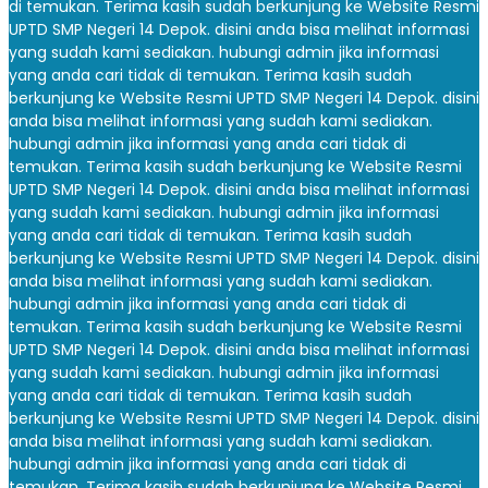
di temukan.
Terima kasih sudah berkunjung ke Website Resmi
UPTD SMP Negeri 14 Depok. disini anda bisa melihat informasi
yang sudah kami sediakan. hubungi admin jika informasi
yang anda cari tidak di temukan.
Terima kasih sudah
berkunjung ke Website Resmi UPTD SMP Negeri 14 Depok. disini
anda bisa melihat informasi yang sudah kami sediakan.
hubungi admin jika informasi yang anda cari tidak di
temukan.
Terima kasih sudah berkunjung ke Website Resmi
UPTD SMP Negeri 14 Depok. disini anda bisa melihat informasi
yang sudah kami sediakan. hubungi admin jika informasi
yang anda cari tidak di temukan.
Terima kasih sudah
berkunjung ke Website Resmi UPTD SMP Negeri 14 Depok. disini
anda bisa melihat informasi yang sudah kami sediakan.
hubungi admin jika informasi yang anda cari tidak di
temukan.
Terima kasih sudah berkunjung ke Website Resmi
UPTD SMP Negeri 14 Depok. disini anda bisa melihat informasi
yang sudah kami sediakan. hubungi admin jika informasi
yang anda cari tidak di temukan.
Terima kasih sudah
berkunjung ke Website Resmi UPTD SMP Negeri 14 Depok. disini
anda bisa melihat informasi yang sudah kami sediakan.
hubungi admin jika informasi yang anda cari tidak di
temukan.
Terima kasih sudah berkunjung ke Website Resmi