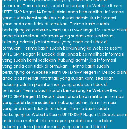
temukan.
Terima kasih sudah berkunjung ke Website Resmi
UPTD SMP Negeri 14 Depok. disini anda bisa melihat informasi
yang sudah kami sediakan. hubungi admin jika informasi
yang anda cari tidak di temukan.
Terima kasih sudah
berkunjung ke Website Resmi UPTD SMP Negeri 14 Depok. disini
anda bisa melihat informasi yang sudah kami sediakan.
hubungi admin jika informasi yang anda cari tidak di
temukan.
Terima kasih sudah berkunjung ke Website Resmi
UPTD SMP Negeri 14 Depok. disini anda bisa melihat informasi
yang sudah kami sediakan. hubungi admin jika informasi
yang anda cari tidak di temukan.
Terima kasih sudah
berkunjung ke Website Resmi UPTD SMP Negeri 14 Depok. disini
anda bisa melihat informasi yang sudah kami sediakan.
hubungi admin jika informasi yang anda cari tidak di
temukan.
Terima kasih sudah berkunjung ke Website Resmi
UPTD SMP Negeri 14 Depok. disini anda bisa melihat informasi
yang sudah kami sediakan. hubungi admin jika informasi
yang anda cari tidak di temukan.
Terima kasih sudah
berkunjung ke Website Resmi UPTD SMP Negeri 14 Depok. disini
anda bisa melihat informasi yang sudah kami sediakan.
hubungi admin jika informasi yang anda cari tidak di