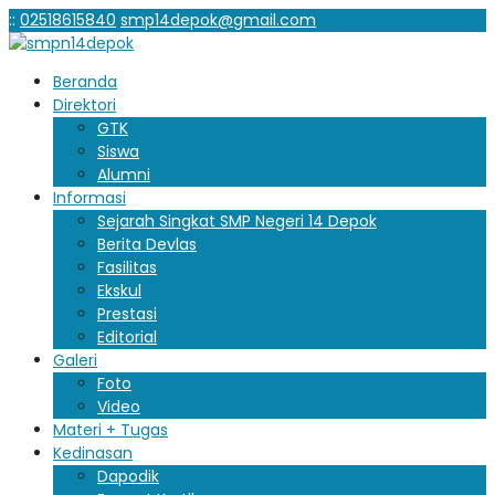
:
:
02518615840
smp14depok@gmail.com
Beranda
Direktori
GTK
Siswa
Alumni
Informasi
Sejarah Singkat SMP Negeri 14 Depok
Berita Devlas
Fasilitas
Ekskul
Prestasi
Editorial
Galeri
Foto
Video
Materi + Tugas
Kedinasan
Dapodik