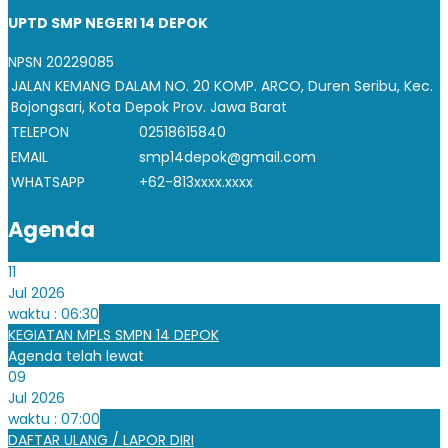
UPTD SMP NEGERI 14 DEPOK
NPSN
20229085
JALAN KEMANG DALAM NO. 20 KOMP. ARCO, Duren Seribu, Kec.
Bojongsari, Kota Depok Prov. Jawa Barat
TELEPON
02518615840
EMAIL
smp14depok@gmail.com
WHATSAPP
+62-813xxxx.xxxx
Agenda
11
Jul 2026
waktu : 06:30
KEGIATAN MPLS SMPN 14 DEPOK
Agenda telah lewat
09
Jul 2026
waktu : 07:00
DAFTAR ULANG / LAPOR DIRI