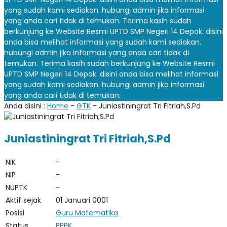
yang sudah kami sediakan. hubungi admin jika informasi
yang anda cari tidak di temukan.
Terima kasih sudah
berkunjung ke Website Resmi UPTD SMP Negeri 14 Depok. disini
anda bisa melihat informasi yang sudah kami sediakan.
hubungi admin jika informasi yang anda cari tidak di
temukan.
Terima kasih sudah berkunjung ke Website Resmi
UPTD SMP Negeri 14 Depok. disini anda bisa melihat informasi
yang sudah kami sediakan. hubungi admin jika informasi
yang anda cari tidak di temukan.
Anda disini :
Home
-
GTK
- Juniastiningrat Tri Fitriah,S.Pd
Juniastiningrat Tri Fitriah,S.Pd
NIK
-
NIP
-
NUPTK
-
Aktif sejak
01 Januari 0001
Posisi
Guru Matematika
Status
PPPK