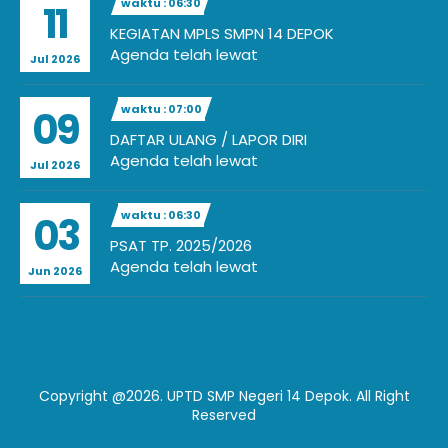
waktu : 06:30
11
KEGIATAN MPLS SMPN 14 DEPOK
Agenda telah lewat
Jul 2026
waktu : 07:00
09
DAFTAR ULANG / LAPOR DIRI
Agenda telah lewat
Jul 2026
waktu : 06:30
03
PSAT TP. 2025/2026
Agenda telah lewat
Jun 2026
Copyright @2026. UPTD SMP Negeri 14 Depok. All Right
Reserved