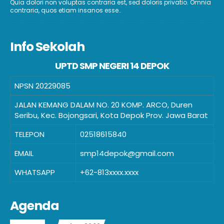
Quia dolori non voluptas contraria est, sed doloris privatio. Omnia
contraria, quos etiam insanos esse..
Info Sekolah
UPTD SMP NEGERI 14 DEPOK
NPSN
20229085
JALAN KEMANG DALAM NO. 20 KOMP. ARCO, Duren
Seribu, Kec. Bojongsari, Kota Depok Prov. Jawa Barat
TELEPON
02518615840
EMAIL
smp14depok@gmail.com
WHATSAPP
+62-813xxxx.xxxx
Agenda