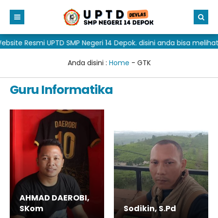
ite Resmi UPTD SMP Negeri 14 Depok. disini anda bisa melihat in
Beranda
Direktori
Anda disini :
Home
-
GTK
Informasi
GTK
Guru Informatika
Galeri
Siswa
Sejarah Singkat SMP Negeri 14 Depok
Materi + Tugas
Alumni
Berita Devlas
Foto
Kedinasan
Fasilitas
Video
SPMB 2026
Ekskul
Dapodik
Download
Prestasi
Eraport Kurtilas
SPMB SMA/SMK 2026
Editorial
Eraport Kumer
SPMB SMP 2026
AHMAD DAEROBI,
SKom
Sodikin, S.Pd
Eraport 2025