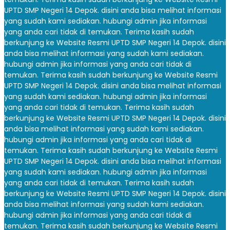
UPTD SMP Negeri 14 Depok. disini anda bisa melihat informasi
yang sudah kami sediakan. hubungi admin jika informasi
yang anda cari tidak di temukan.
Terima kasih sudah
berkunjung ke Website Resmi UPTD SMP Negeri 14 Depok. disini
anda bisa melihat informasi yang sudah kami sediakan.
hubungi admin jika informasi yang anda cari tidak di
temukan.
Terima kasih sudah berkunjung ke Website Resmi
UPTD SMP Negeri 14 Depok. disini anda bisa melihat informasi
yang sudah kami sediakan. hubungi admin jika informasi
yang anda cari tidak di temukan.
Terima kasih sudah
berkunjung ke Website Resmi UPTD SMP Negeri 14 Depok. disini
anda bisa melihat informasi yang sudah kami sediakan.
hubungi admin jika informasi yang anda cari tidak di
temukan.
Terima kasih sudah berkunjung ke Website Resmi
UPTD SMP Negeri 14 Depok. disini anda bisa melihat informasi
yang sudah kami sediakan. hubungi admin jika informasi
yang anda cari tidak di temukan.
Terima kasih sudah
berkunjung ke Website Resmi UPTD SMP Negeri 14 Depok. disini
anda bisa melihat informasi yang sudah kami sediakan.
hubungi admin jika informasi yang anda cari tidak di
temukan.
Terima kasih sudah berkunjung ke Website Resmi