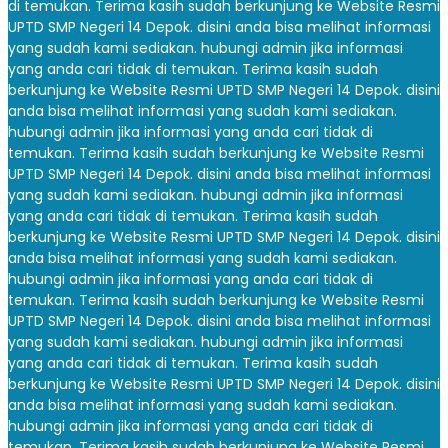
di temukan.
Terima kasih sudah berkunjung ke Website Resmi
UPTD SMP Negeri 14 Depok. disini anda bisa melihat informasi
yang sudah kami sediakan. hubungi admin jika informasi
yang anda cari tidak di temukan.
Terima kasih sudah
berkunjung ke Website Resmi UPTD SMP Negeri 14 Depok. disini
anda bisa melihat informasi yang sudah kami sediakan.
hubungi admin jika informasi yang anda cari tidak di
temukan.
Terima kasih sudah berkunjung ke Website Resmi
UPTD SMP Negeri 14 Depok. disini anda bisa melihat informasi
yang sudah kami sediakan. hubungi admin jika informasi
yang anda cari tidak di temukan.
Terima kasih sudah
berkunjung ke Website Resmi UPTD SMP Negeri 14 Depok. disini
anda bisa melihat informasi yang sudah kami sediakan.
hubungi admin jika informasi yang anda cari tidak di
temukan.
Terima kasih sudah berkunjung ke Website Resmi
UPTD SMP Negeri 14 Depok. disini anda bisa melihat informasi
yang sudah kami sediakan. hubungi admin jika informasi
yang anda cari tidak di temukan.
Terima kasih sudah
berkunjung ke Website Resmi UPTD SMP Negeri 14 Depok. disini
anda bisa melihat informasi yang sudah kami sediakan.
hubungi admin jika informasi yang anda cari tidak di
temukan.
Terima kasih sudah berkunjung ke Website Resmi