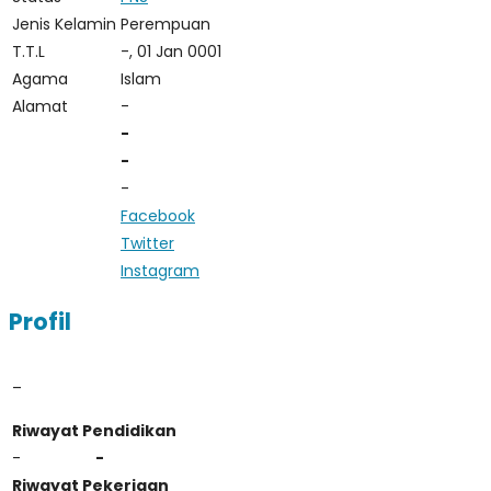
Jenis Kelamin
Perempuan
T.T.L
-, 01 Jan 0001
Agama
Islam
Alamat
-
-
-
-
Facebook
Twitter
Instagram
Profil
–
Riwayat Pendidikan
-
-
Riwayat Pekerjaan