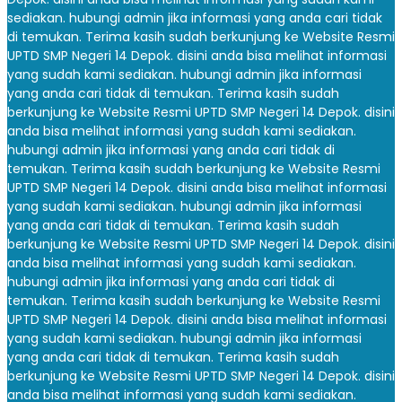
sediakan. hubungi admin jika informasi yang anda cari tidak
di temukan.
Terima kasih sudah berkunjung ke Website Resmi
UPTD SMP Negeri 14 Depok. disini anda bisa melihat informasi
yang sudah kami sediakan. hubungi admin jika informasi
yang anda cari tidak di temukan.
Terima kasih sudah
berkunjung ke Website Resmi UPTD SMP Negeri 14 Depok. disini
anda bisa melihat informasi yang sudah kami sediakan.
hubungi admin jika informasi yang anda cari tidak di
temukan.
Terima kasih sudah berkunjung ke Website Resmi
UPTD SMP Negeri 14 Depok. disini anda bisa melihat informasi
yang sudah kami sediakan. hubungi admin jika informasi
yang anda cari tidak di temukan.
Terima kasih sudah
berkunjung ke Website Resmi UPTD SMP Negeri 14 Depok. disini
anda bisa melihat informasi yang sudah kami sediakan.
hubungi admin jika informasi yang anda cari tidak di
temukan.
Terima kasih sudah berkunjung ke Website Resmi
UPTD SMP Negeri 14 Depok. disini anda bisa melihat informasi
yang sudah kami sediakan. hubungi admin jika informasi
yang anda cari tidak di temukan.
Terima kasih sudah
berkunjung ke Website Resmi UPTD SMP Negeri 14 Depok. disini
anda bisa melihat informasi yang sudah kami sediakan.