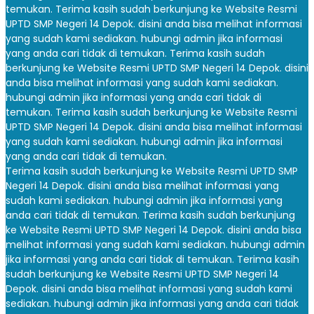
temukan.
Terima kasih sudah berkunjung ke Website Resmi
UPTD SMP Negeri 14 Depok. disini anda bisa melihat informasi
yang sudah kami sediakan. hubungi admin jika informasi
yang anda cari tidak di temukan.
Terima kasih sudah
berkunjung ke Website Resmi UPTD SMP Negeri 14 Depok. disini
anda bisa melihat informasi yang sudah kami sediakan.
hubungi admin jika informasi yang anda cari tidak di
temukan.
Terima kasih sudah berkunjung ke Website Resmi
UPTD SMP Negeri 14 Depok. disini anda bisa melihat informasi
yang sudah kami sediakan. hubungi admin jika informasi
yang anda cari tidak di temukan.
Terima kasih sudah berkunjung ke Website Resmi UPTD SMP
Negeri 14 Depok. disini anda bisa melihat informasi yang
sudah kami sediakan. hubungi admin jika informasi yang
anda cari tidak di temukan.
Terima kasih sudah berkunjung
ke Website Resmi UPTD SMP Negeri 14 Depok. disini anda bisa
melihat informasi yang sudah kami sediakan. hubungi admin
jika informasi yang anda cari tidak di temukan.
Terima kasih
sudah berkunjung ke Website Resmi UPTD SMP Negeri 14
Depok. disini anda bisa melihat informasi yang sudah kami
sediakan. hubungi admin jika informasi yang anda cari tidak