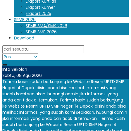
Eraport Kurtilas
Eraport Kumer
Eraport 2025
SPMB 2026
SPMB SMA/SMK 2026
SPMB SMP 2026
Download
Info Sekolah
Sabtu, 08 Agu 2026
Terima kasih sudah berkunjung ke Website Resmi UPTD SMP
Negeri 14 Depok. disini anda bisa melihat informasi yang
sudah kami sediakan. hubungi admin jika informasi yang
anda cari tidak di temukan.
Terima kasih sudah berkunjung
ke Website Resmi UPTD SMP Negeri 14 Depok. disini anda bisa
melihat informasi yang sudah kami sediakan. hubungi admin
jika informasi yang anda cari tidak di temukan.
Terima kasih
sudah berkunjung ke Website Resmi UPTD SMP Negeri 14
Depok. disini anda bisa melihat informasi yang sudah kami