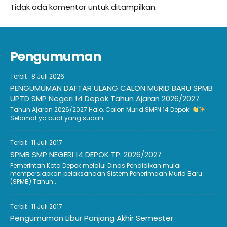
Tidak ada komentar untuk ditampilkan.
Pengumuman
Terbit : 8 Juli 2026
PENGUMUMAN DAFTAR ULANG CALON MURID BARU SPMB
UPTD SMP Negeri 14 Depok Tahun Ajaran 2026/2027
Tahun Ajaran 2026/2027 Halo, Calon Murid SMPN 14 Depok!
Selamat ya buat yang sudah..
Terbit : 11 Juli 2017
SPMB SMP NEGERI 14 DEPOK TP. 2026/2027
Pemerintah Kota Depok melalui Dinas Pendidikan mulai
mempersiapkan pelaksanaan Sistem Penerimaan Murid Baru
(SPMB) Tahun..
Terbit : 11 Juli 2017
Pengumuman Libur Panjang Akhir Semester