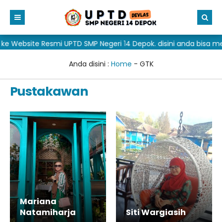
Website Resmi UPTD SMP Negeri 14 Depok. disini anda bisa melih
Beranda
Direktori
Anda disini :
Home
-
GTK
Informasi
GTK
Pustakawan
Galeri
Siswa
Sejarah Singkat SMP Negeri 14 Depok
Materi + Tugas
Alumni
Berita Devlas
Foto
Kedinasan
Fasilitas
Video
SPMB 2026
Ekskul
Dapodik
Download
Prestasi
Eraport Kurtilas
SPMB SMA/SMK 2026
Editorial
Eraport Kumer
SPMB SMP 2026
Mariana
Natamiharja
Siti Wargiasih
Eraport 2025