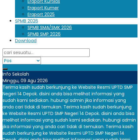
Eraport Kurtilas
Eraport Kumer
Eraport 2025
SPMB 2026
SPMB SMA/SMK 2026
SPMB SMP 2026
Download
Info Sekolah
Minggu, 09 Agu 2026
Terima kasih sudah berkunjung ke Website Resmi UPTD SMP
Negeri 14 Depok. disini anda bisa melihat informasi yang
sudah kami sediakan. hubungi admin jika informasi yang
anda cari tidak di temukan.
Terima kasih sudah berkunjung
ke Website Resmi UPTD SMP Negeri 14 Depok. disini anda bisa
melihat informasi yang sudah kami sediakan. hubungi admin
jika informasi yang anda cari tidak di temukan.
Terima kasih
sudah berkunjung ke Website Resmi UPTD SMP Negeri 14
Depok. disini anda bisa melihat informasi yang sudah kami