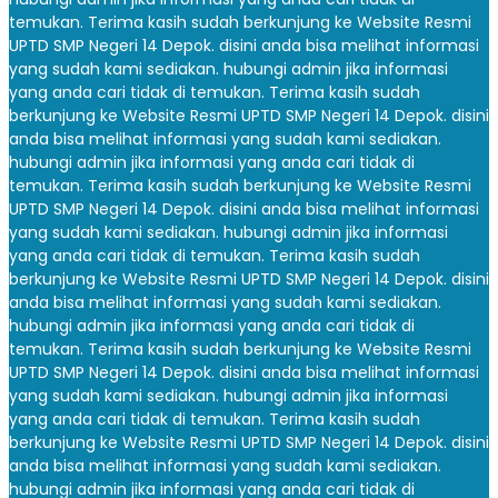
temukan.
Terima kasih sudah berkunjung ke Website Resmi
UPTD SMP Negeri 14 Depok. disini anda bisa melihat informasi
yang sudah kami sediakan. hubungi admin jika informasi
yang anda cari tidak di temukan.
Terima kasih sudah
berkunjung ke Website Resmi UPTD SMP Negeri 14 Depok. disini
anda bisa melihat informasi yang sudah kami sediakan.
hubungi admin jika informasi yang anda cari tidak di
temukan.
Terima kasih sudah berkunjung ke Website Resmi
UPTD SMP Negeri 14 Depok. disini anda bisa melihat informasi
yang sudah kami sediakan. hubungi admin jika informasi
yang anda cari tidak di temukan.
Terima kasih sudah
berkunjung ke Website Resmi UPTD SMP Negeri 14 Depok. disini
anda bisa melihat informasi yang sudah kami sediakan.
hubungi admin jika informasi yang anda cari tidak di
temukan.
Terima kasih sudah berkunjung ke Website Resmi
UPTD SMP Negeri 14 Depok. disini anda bisa melihat informasi
yang sudah kami sediakan. hubungi admin jika informasi
yang anda cari tidak di temukan.
Terima kasih sudah
berkunjung ke Website Resmi UPTD SMP Negeri 14 Depok. disini
anda bisa melihat informasi yang sudah kami sediakan.
hubungi admin jika informasi yang anda cari tidak di