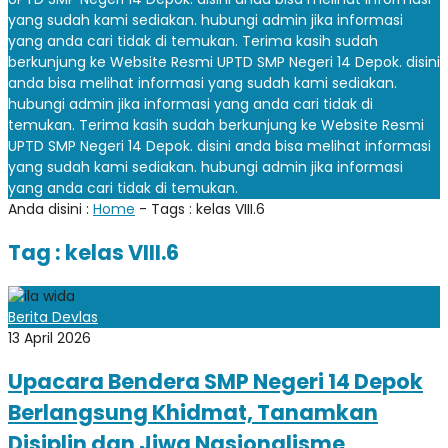
yang sudah kami sediakan. hubungi admin jika informasi
yang anda cari tidak di temukan.
Terima kasih sudah
berkunjung ke Website Resmi UPTD SMP Negeri 14 Depok. disini
anda bisa melihat informasi yang sudah kami sediakan.
hubungi admin jika informasi yang anda cari tidak di
temukan.
Terima kasih sudah berkunjung ke Website Resmi
UPTD SMP Negeri 14 Depok. disini anda bisa melihat informasi
yang sudah kami sediakan. hubungi admin jika informasi
yang anda cari tidak di temukan.
Anda disini :
Home
-
Tags : kelas VIII.6
Tag : kelas VIII.6
Berita Devlas
13 April 2026
Upacara Bendera SMP Negeri 14 Depok
Berlangsung Khidmat, Tanamkan
Disiplin dan Jiwa Nasionalisme