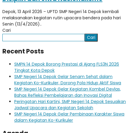
Depok, 13 April 2026 – UPTD SMP Negeri 14 Depok kembali
melaksanakan kegiatan rutin upacara bendera pada hari
Senin (13/4/2026)..
Cari
Cari
Recent Posts
SMPN 14 Depok Borong Prestasi di Ajang FLS3N 2026
Tingkat Kota Depok
SMP Negeri 14 Depok Gelar Senam Sehat dalam
Kegiatan Ko-Kurikuler, Dorong Pola Hidup Aktif Siswa
SMP Negeri 14 Depok Gelar Kegiatan Kombel Devlas,
Bahas Refleksi Pembelajaran dan Inovasi Digital
Peringatan Hari Kartini, SMP Negeri 14 Depok Sesuaikan
Jadwal Upacara dan Kegiatan Sekolah
SMP Negeri 14 Depok Gelar Pembinaan Karakter Siswa
dalam Kegiatan Ko-Kurikuler