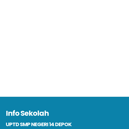
Info Sekolah
UPTD SMP NEGERI 14 DEPOK