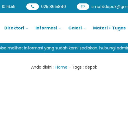
10
:
16
:
56
02518615840
smp14depok@gma
Direktori
Informasi
Galeri
Materi + Tugas
melihat informasi yang sudah kami sediakan. hubungi admin jika 
Anda disini :
Home
-
Tags : depok