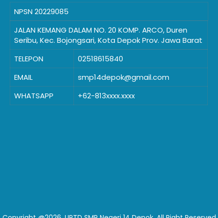
NPSN
20229085
JALAN KEMANG DALAM NO. 20 KOMP. ARCO, Duren
Seribu, Kec. Bojongsari, Kota Depok Prov. Jawa Barat
TELEPON
02518615840
EMAIL
smp14depok@gmail.com
WHATSAPP
+62-813xxxx.xxxx
Copyright @2026. UPTD SMP Negeri 14 Depok. All Right Reserved