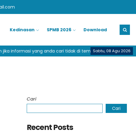
il.com
Kedinasan
SPMB 2026
Download
informasi yang anda cari tidak di temukan.
Terima kasih s
Sabtu, 08 Agu 2026
Cari
Cari
Recent Posts