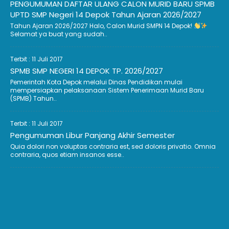
PENGUMUMAN DAFTAR ULANG CALON MURID BARU SPMB
UPTD SMP Negeri 14 Depok Tahun Ajaran 2026/2027
Tahun Ajaran 2026/2027 Halo, Calon Murid SMPN 14 Depok!
Selamat ya buat yang sudah..
Terbit : 11 Juli 2017
SPMB SMP NEGERI 14 DEPOK TP. 2026/2027
Pemerintah Kota Depok melalui Dinas Pendidikan mulai
mempersiapkan pelaksanaan Sistem Penerimaan Murid Baru
(SPMB) Tahun..
Terbit : 11 Juli 2017
Pengumuman Libur Panjang Akhir Semester
Quia dolori non voluptas contraria est, sed doloris privatio. Omnia
contraria, quos etiam insanos esse..