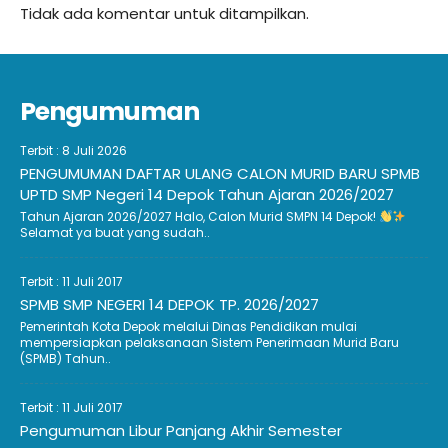
Tidak ada komentar untuk ditampilkan.
Pengumuman
Terbit : 8 Juli 2026
PENGUMUMAN DAFTAR ULANG CALON MURID BARU SPMB
UPTD SMP Negeri 14 Depok Tahun Ajaran 2026/2027
Tahun Ajaran 2026/2027 Halo, Calon Murid SMPN 14 Depok!
Selamat ya buat yang sudah..
Terbit : 11 Juli 2017
SPMB SMP NEGERI 14 DEPOK TP. 2026/2027
Pemerintah Kota Depok melalui Dinas Pendidikan mulai
mempersiapkan pelaksanaan Sistem Penerimaan Murid Baru
(SPMB) Tahun..
Terbit : 11 Juli 2017
Pengumuman Libur Panjang Akhir Semester