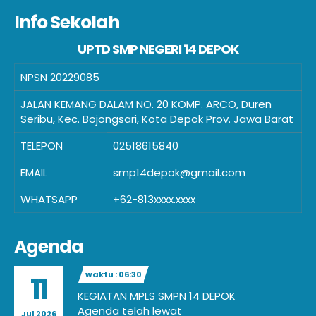
Info Sekolah
UPTD SMP NEGERI 14 DEPOK
NPSN
20229085
JALAN KEMANG DALAM NO. 20 KOMP. ARCO, Duren
Seribu, Kec. Bojongsari, Kota Depok Prov. Jawa Barat
TELEPON
02518615840
EMAIL
smp14depok@gmail.com
WHATSAPP
+62-813xxxx.xxxx
Agenda
waktu : 06:30
11
KEGIATAN MPLS SMPN 14 DEPOK
Agenda telah lewat
Jul 2026