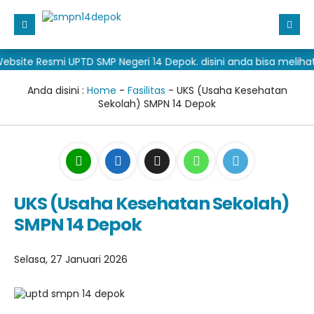
te Resmi UPTD SMP Negeri 14 Depok. disini anda bisa melihat in
Beranda
Direktori
Anda disini :
Home
-
Fasilitas
- UKS (Usaha Kesehatan
Sekolah) SMPN 14 Depok
Informasi
GTK
Galeri
Siswa
Sejarah Singkat SMP Negeri 14 Depok
Materi + Tugas
Alumni
Berita Devlas
Foto
Kedinasan
Fasilitas
Video
UKS (Usaha Kesehatan Sekolah)
SMPN 14 Depok
SPMB 2026
Ekskul
Dapodik
Download
Prestasi
Eraport Kurtilas
SPMB SMA/SMK 2026
Selasa, 27 Januari 2026
Editorial
Eraport Kumer
SPMB SMP 2026
Eraport 2025