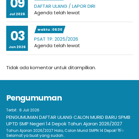
09
DAFTAR ULANG / LAPOR DIRI
Agenda telah lewat
Jul 2026
waktu : 06:30
03
PSAT TP. 2025/2026
Agenda telah lewat
Jun 2026
Tidak ada komentar untuk ditampilkan.
Pengumuman
Terbit : 8 Juli 2026
PENGUMUMAN DAFTAR ULANG CALON MURID BARU SPMB
UPTD SMP Negeri 14 Depok Tahun Ajaran 2026/2027
Tahun Ajaran 2026/2027 Halo, Calon Murid SMPN 14 Depok! 👋✨
Selamat ya buat yang sudah..