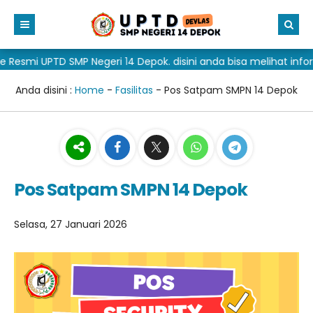
i UPTD SMP Negeri 14 Depok. disini anda bisa melihat informasi 
Beranda
Direktori
Anda disini :
Home
-
Fasilitas
- Pos Satpam SMPN 14 Depok
Informasi
GTK
Galeri
Siswa
Sejarah Singkat SMP Negeri 14 Depok
Materi + Tugas
Alumni
Berita Devlas
Foto
Pos Satpam SMPN 14 Depok
Kedinasan
Fasilitas
Video
SPMB 2026
Ekskul
Dapodik
Selasa, 27 Januari 2026
Download
Prestasi
Eraport Kurtilas
SPMB SMA/SMK 2026
Editorial
Eraport Kumer
SPMB SMP 2026
Eraport 2025