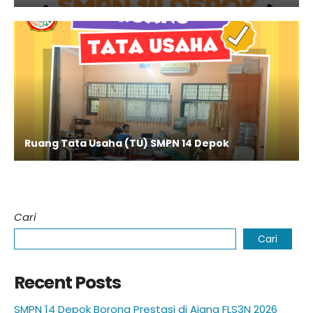
Ruang Tata Usaha (TU) SMPN 14 Depok
Cari
Cari
Recent Posts
SMPN 14 Depok Borong Prestasi di Ajang FLS3N 2026