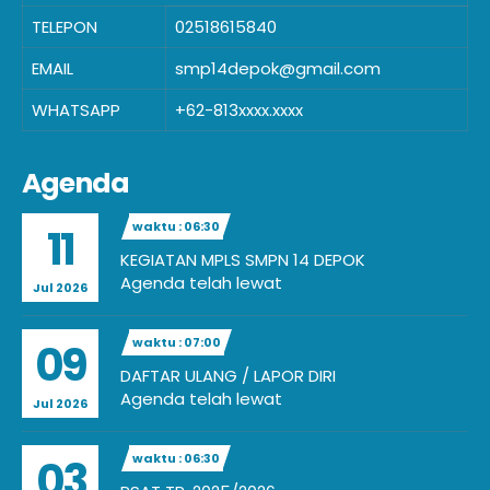
TELEPON
02518615840
EMAIL
smp14depok@gmail.com
WHATSAPP
+62-813xxxx.xxxx
Agenda
waktu : 06:30
11
KEGIATAN MPLS SMPN 14 DEPOK
Agenda telah lewat
Jul 2026
waktu : 07:00
09
DAFTAR ULANG / LAPOR DIRI
Agenda telah lewat
Jul 2026
waktu : 06:30
03