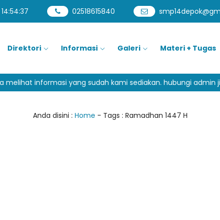
14
:
54
:
38
02518615840
smp14depok@gma
Direktori
Informasi
Galeri
Materi + Tugas
lihat informasi yang sudah kami sediakan. hubungi admin jika in
Anda disini :
Home
-
Tags : Ramadhan 1447 H