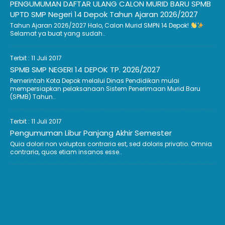
PENGUMUMAN DAFTAR ULANG CALON MURID BARU SPMB
UPTD SMP Negeri 14 Depok Tahun Ajaran 2026/2027
Tahun Ajaran 2026/2027 Halo, Calon Murid SMPN 14 Depok!
Selamat ya buat yang sudah..
Terbit : 11 Juli 2017
SPMB SMP NEGERI 14 DEPOK TP. 2026/2027
Pemerintah Kota Depok melalui Dinas Pendidikan mulai
mempersiapkan pelaksanaan Sistem Penerimaan Murid Baru
(SPMB) Tahun..
Terbit : 11 Juli 2017
Pengumuman Libur Panjang Akhir Semester
Quia dolori non voluptas contraria est, sed doloris privatio. Omnia
contraria, quos etiam insanos esse..