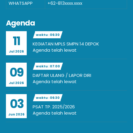
WHATSAPP
+62-813xxxx.xxxx
Agenda
waktu : 06:30
11
KEGIATAN MPLS SMPN 14 DEPOK
Agenda telah lewat
Jul 2026
waktu : 07:00
09
DAFTAR ULANG / LAPOR DIRI
Agenda telah lewat
Jul 2026
waktu : 06:30
03
PSAT TP. 2025/2026
Agenda telah lewat
Jun 2026