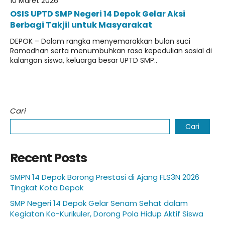
10 Maret 2026
OSIS UPTD SMP Negeri 14 Depok Gelar Aksi
Berbagi Takjil untuk Masyarakat
DEPOK – Dalam rangka menyemarakkan bulan suci
Ramadhan serta menumbuhkan rasa kepedulian sosial di
kalangan siswa, keluarga besar UPTD SMP..
Cari
Cari
Recent Posts
SMPN 14 Depok Borong Prestasi di Ajang FLS3N 2026
Tingkat Kota Depok
SMP Negeri 14 Depok Gelar Senam Sehat dalam
Kegiatan Ko-Kurikuler, Dorong Pola Hidup Aktif Siswa