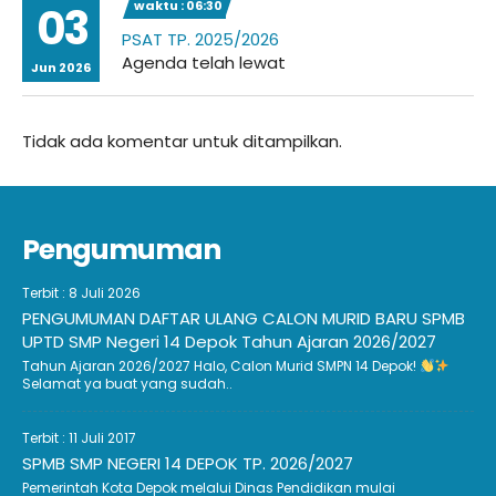
waktu : 06:30
03
PSAT TP. 2025/2026
Agenda telah lewat
Jun 2026
Tidak ada komentar untuk ditampilkan.
Pengumuman
Terbit : 8 Juli 2026
PENGUMUMAN DAFTAR ULANG CALON MURID BARU SPMB
UPTD SMP Negeri 14 Depok Tahun Ajaran 2026/2027
Tahun Ajaran 2026/2027 Halo, Calon Murid SMPN 14 Depok!
Selamat ya buat yang sudah..
Terbit : 11 Juli 2017
SPMB SMP NEGERI 14 DEPOK TP. 2026/2027
Pemerintah Kota Depok melalui Dinas Pendidikan mulai