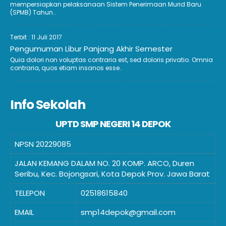
mempersiapkan pelaksanaan Sistem Penerimaan Murid Baru
(SPMB) Tahun..
Terbit : 11 Juli 2017
Pengumuman Libur Panjang Akhir Semester
Quia dolori non voluptas contraria est, sed doloris privatio. Omnia
contraria, quos etiam insanos esse..
Info Sekolah
UPTD SMP NEGERI 14 DEPOK
NPSN
20229085
JALAN KEMANG DALAM NO. 20 KOMP. ARCO, Duren
Seribu, Kec. Bojongsari, Kota Depok Prov. Jawa Barat
TELEPON
02518615840
EMAIL
smp14depok@gmail.com