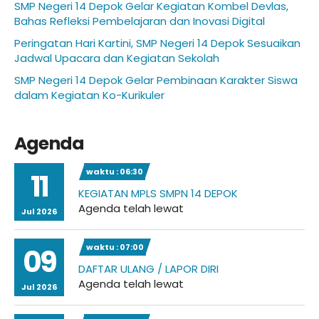
SMP Negeri 14 Depok Gelar Kegiatan Kombel Devlas,
Bahas Refleksi Pembelajaran dan Inovasi Digital
Peringatan Hari Kartini, SMP Negeri 14 Depok Sesuaikan
Jadwal Upacara dan Kegiatan Sekolah
SMP Negeri 14 Depok Gelar Pembinaan Karakter Siswa
dalam Kegiatan Ko-Kurikuler
Agenda
waktu : 06:30
11
KEGIATAN MPLS SMPN 14 DEPOK
Agenda telah lewat
Jul 2026
waktu : 07:00
09
DAFTAR ULANG / LAPOR DIRI
Agenda telah lewat
Jul 2026