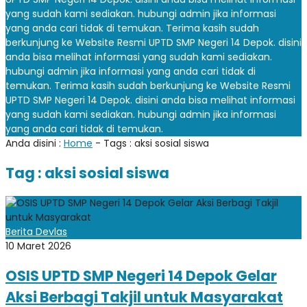
yang sudah kami sediakan. hubungi admin jika informasi
yang anda cari tidak di temukan.
Terima kasih sudah
berkunjung ke Website Resmi UPTD SMP Negeri 14 Depok. disini
anda bisa melihat informasi yang sudah kami sediakan.
hubungi admin jika informasi yang anda cari tidak di
temukan.
Terima kasih sudah berkunjung ke Website Resmi
UPTD SMP Negeri 14 Depok. disini anda bisa melihat informasi
yang sudah kami sediakan. hubungi admin jika informasi
yang anda cari tidak di temukan.
Anda disini :
Home
-
Tags : aksi sosial siswa
Tag : aksi sosial siswa
Berita Devlas
10 Maret 2026
OSIS UPTD SMP Negeri 14 Depok Gelar
Aksi Berbagi Takjil untuk Masyarakat