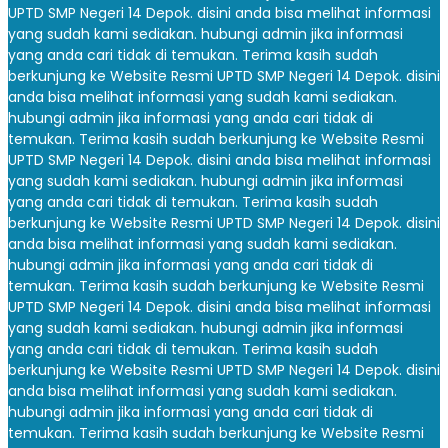
UPTD SMP Negeri 14 Depok. disini anda bisa melihat informasi
yang sudah kami sediakan. hubungi admin jika informasi
yang anda cari tidak di temukan.
Terima kasih sudah
berkunjung ke Website Resmi UPTD SMP Negeri 14 Depok. disini
anda bisa melihat informasi yang sudah kami sediakan.
hubungi admin jika informasi yang anda cari tidak di
temukan.
Terima kasih sudah berkunjung ke Website Resmi
UPTD SMP Negeri 14 Depok. disini anda bisa melihat informasi
yang sudah kami sediakan. hubungi admin jika informasi
yang anda cari tidak di temukan.
Terima kasih sudah
berkunjung ke Website Resmi UPTD SMP Negeri 14 Depok. disini
anda bisa melihat informasi yang sudah kami sediakan.
hubungi admin jika informasi yang anda cari tidak di
temukan.
Terima kasih sudah berkunjung ke Website Resmi
UPTD SMP Negeri 14 Depok. disini anda bisa melihat informasi
yang sudah kami sediakan. hubungi admin jika informasi
yang anda cari tidak di temukan.
Terima kasih sudah
berkunjung ke Website Resmi UPTD SMP Negeri 14 Depok. disini
anda bisa melihat informasi yang sudah kami sediakan.
hubungi admin jika informasi yang anda cari tidak di
temukan.
Terima kasih sudah berkunjung ke Website Resmi