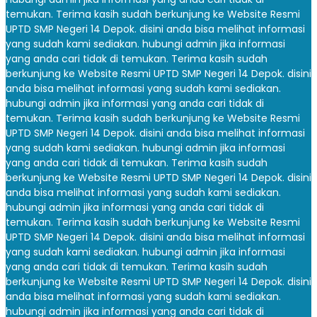
temukan.
Terima kasih sudah berkunjung ke Website Resmi
UPTD SMP Negeri 14 Depok. disini anda bisa melihat informasi
yang sudah kami sediakan. hubungi admin jika informasi
yang anda cari tidak di temukan.
Terima kasih sudah
berkunjung ke Website Resmi UPTD SMP Negeri 14 Depok. disini
anda bisa melihat informasi yang sudah kami sediakan.
hubungi admin jika informasi yang anda cari tidak di
temukan.
Terima kasih sudah berkunjung ke Website Resmi
UPTD SMP Negeri 14 Depok. disini anda bisa melihat informasi
yang sudah kami sediakan. hubungi admin jika informasi
yang anda cari tidak di temukan.
Terima kasih sudah
berkunjung ke Website Resmi UPTD SMP Negeri 14 Depok. disini
anda bisa melihat informasi yang sudah kami sediakan.
hubungi admin jika informasi yang anda cari tidak di
temukan.
Terima kasih sudah berkunjung ke Website Resmi
UPTD SMP Negeri 14 Depok. disini anda bisa melihat informasi
yang sudah kami sediakan. hubungi admin jika informasi
yang anda cari tidak di temukan.
Terima kasih sudah
berkunjung ke Website Resmi UPTD SMP Negeri 14 Depok. disini
anda bisa melihat informasi yang sudah kami sediakan.
hubungi admin jika informasi yang anda cari tidak di