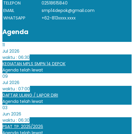
TELEPON
02518615840
EMAIL
smp14depok@gmail.com
WHATSAPP
+62-813xxxx.xxxx
Agenda
11
Jul 2026
waktu : 06:30
KEGIATAN MPLS SMPN 14 DEPOK
Agenda telah lewat
09
Jul 2026
waktu : 07:00
DAFTAR ULANG / LAPOR DIRI
Agenda telah lewat
03
Jun 2026
waktu : 06:30
PSAT TP. 2025/2026
Agenda telah lewat