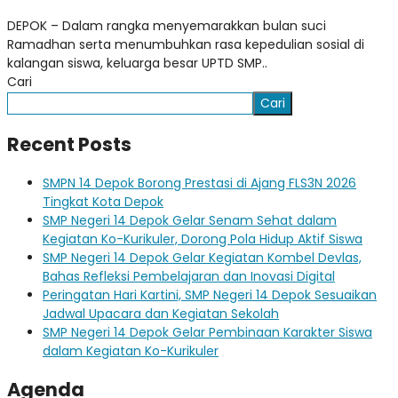
DEPOK – Dalam rangka menyemarakkan bulan suci
Ramadhan serta menumbuhkan rasa kepedulian sosial di
kalangan siswa, keluarga besar UPTD SMP..
Cari
Cari
Recent Posts
SMPN 14 Depok Borong Prestasi di Ajang FLS3N 2026
Tingkat Kota Depok
SMP Negeri 14 Depok Gelar Senam Sehat dalam
Kegiatan Ko-Kurikuler, Dorong Pola Hidup Aktif Siswa
SMP Negeri 14 Depok Gelar Kegiatan Kombel Devlas,
Bahas Refleksi Pembelajaran dan Inovasi Digital
Peringatan Hari Kartini, SMP Negeri 14 Depok Sesuaikan
Jadwal Upacara dan Kegiatan Sekolah
SMP Negeri 14 Depok Gelar Pembinaan Karakter Siswa
dalam Kegiatan Ko-Kurikuler
Agenda