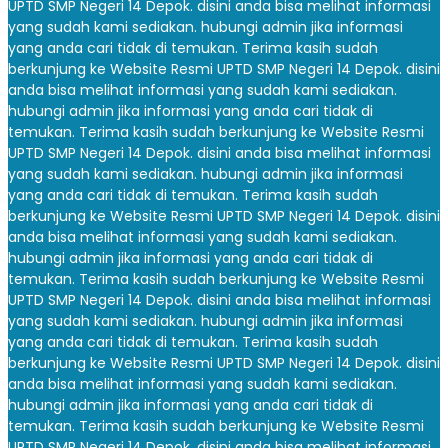
UPTD SMP Negeri 14 Depok. disini anda bisa melihat informasi
yang sudah kami sediakan. hubungi admin jika informasi
yang anda cari tidak di temukan.
Terima kasih sudah
berkunjung ke Website Resmi UPTD SMP Negeri 14 Depok. disini
anda bisa melihat informasi yang sudah kami sediakan.
hubungi admin jika informasi yang anda cari tidak di
temukan.
Terima kasih sudah berkunjung ke Website Resmi
UPTD SMP Negeri 14 Depok. disini anda bisa melihat informasi
yang sudah kami sediakan. hubungi admin jika informasi
yang anda cari tidak di temukan.
Terima kasih sudah
berkunjung ke Website Resmi UPTD SMP Negeri 14 Depok. disini
anda bisa melihat informasi yang sudah kami sediakan.
hubungi admin jika informasi yang anda cari tidak di
temukan.
Terima kasih sudah berkunjung ke Website Resmi
UPTD SMP Negeri 14 Depok. disini anda bisa melihat informasi
yang sudah kami sediakan. hubungi admin jika informasi
yang anda cari tidak di temukan.
Terima kasih sudah
berkunjung ke Website Resmi UPTD SMP Negeri 14 Depok. disini
anda bisa melihat informasi yang sudah kami sediakan.
hubungi admin jika informasi yang anda cari tidak di
temukan.
Terima kasih sudah berkunjung ke Website Resmi
UPTD SMP Negeri 14 Depok. disini anda bisa melihat informasi