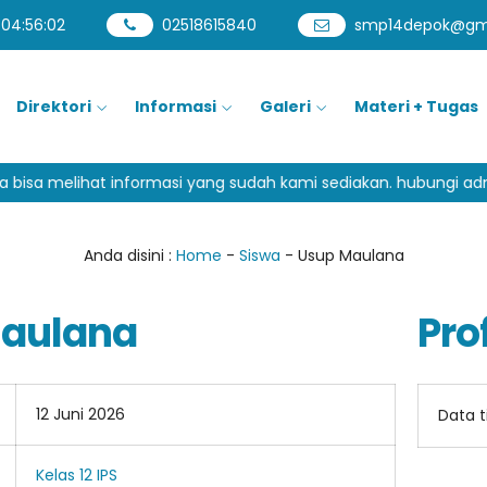
04
:
56
:
02
02518615840
smp14depok@gm
Direktori
Informasi
Galeri
Materi + Tugas
isa melihat informasi yang sudah kami sediakan. hubungi admin 
Anda disini :
Home
-
Siswa
- Usup Maulana
aulana
Prof
12 Juni 2026
Data 
Kelas 12 IPS