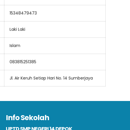
15348479473
Laki Laki
Islam
083815251385
Jl. Air Keruh Setiap Hari No. 14 Sumberjaya
Info Sekolah
UPTD SMP NEGERI 14 DEPOK