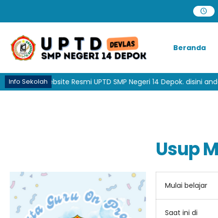
Beranda
njung ke Website Resmi UPTD SMP Negeri 14 Depok. disini anda b
Info Sekolah
Usup M
Mulai belajar
Saat ini di