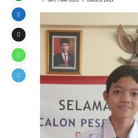
Sen, 1 Mei 2023
Dibaca 242x