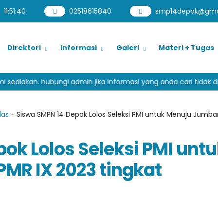
11
:
51
:
41
02518615840
smp14depok@gma
Direktori
Informasi
Galeri
Materi + Tugas
bungi admin jika informasi yang anda cari tidak di temukan.
las
- Siswa SMPN 14 Depok Lolos Seleksi PMI untuk Menuju Jumbara
ok Lolos Seleksi PMI untu
MR IX 2023 tingkat