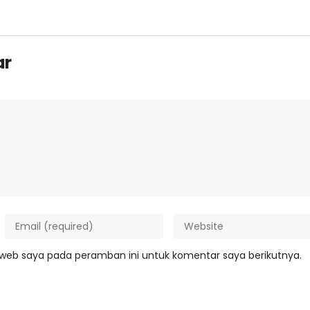
ar
 web saya pada peramban ini untuk komentar saya berikutnya.