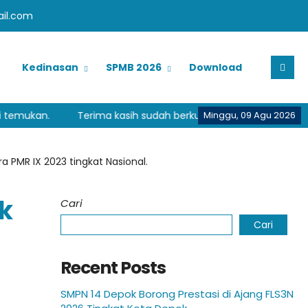
il.com
Kedinasan
SPMB 2026
Download
Terima kasih sudah berkunjung ke Website Resmi UPTD SMP Nege
Minggu, 09 Agu 2026
 PMR IX 2023 tingkat Nasional.
k
Cari
Cari
Recent Posts
SMPN 14 Depok Borong Prestasi di Ajang FLS3N