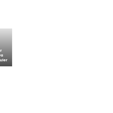
r
wa
uler