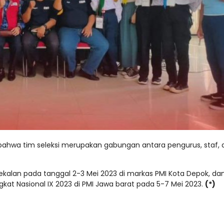
ahwa tim seleksi merupakan gabungan antara pengurus, staf, 
alan pada tanggal 2-3 Mei 2023 di markas PMI Kota Depok, da
kat Nasional IX 2023 di PMI Jawa barat pada 5-7 Mei 2023.
(*)