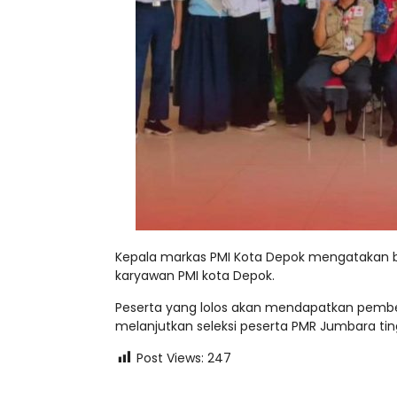
Kepala markas PMI Kota Depok mengatakan b
karyawan PMI kota Depok.
Peserta yang lolos akan mendapatkan pembek
melanjutkan seleksi peserta PMR Jumbara ting
Post Views:
247