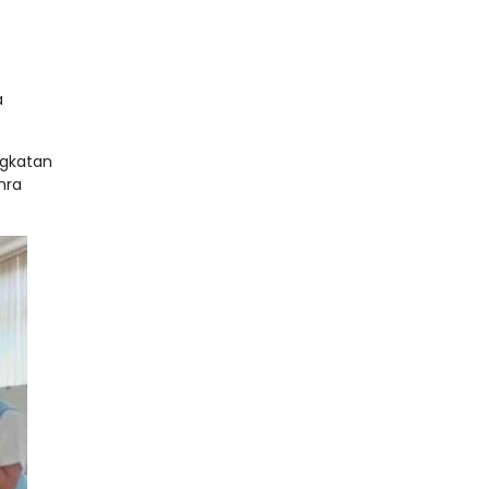
a
ngkatan
hra