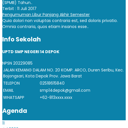
(SPMB) Tahun..
Terbit : 11 Juli 2017
Pengumuman Libur Panjang Akhir Semester
Quia dolori non voluptas contraria est, sed doloris privatio.
Omnia contraria, quos etiam insanos esse..
Info Sekolah
UPTD SMP NEGERI 14 DEPOK
NPSN
20229085
JALAN KEMANG DALAM NO. 20 KOMP. ARCO, Duren Seribu, Kec.
Bojongsari, Kota Depok Prov. Jawa Barat
TELEPON
02518615840
EMAIL
smp14depok@gmail.com
WHATSAPP
+62-813xxxx.xxxx
Agenda
11