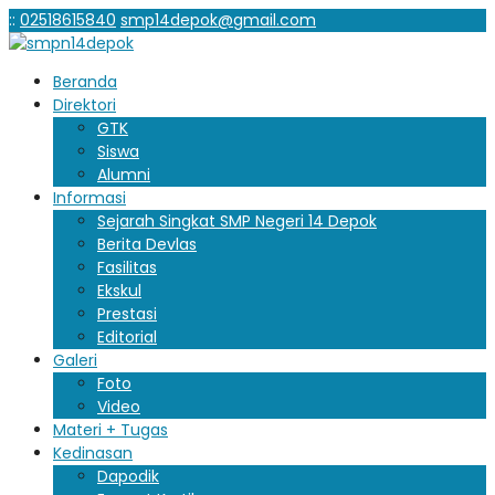
:
:
02518615840
smp14depok@gmail.com
Beranda
Direktori
GTK
Siswa
Alumni
Informasi
Sejarah Singkat SMP Negeri 14 Depok
Berita Devlas
Fasilitas
Ekskul
Prestasi
Editorial
Galeri
Foto
Video
Materi + Tugas
Kedinasan
Dapodik