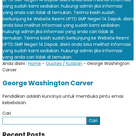
yang sudah kami sediakan. hubungi admin jika informasi
yang anda cari tidak di temukan.
Terima kasih sudah
berkunjung ke Website Resmi UPTD SMP Negeri 14 Depok. disini
anda bisa melihat informasi yang sudah kami sediakan.
hubungi admin jika informasi yang anda cari tidak di
temukan.
Terima kasih sudah berkunjung ke Website Resmi
UPTD SMP Negeri 14 Depok. disini anda bisa melihat informasi
yang sudah kami sediakan. hubungi admin jika informasi
yang anda cari tidak di temukan.
Anda disini :
Home
-
Quotes / Kutipan
- George Washington
Carver
George Washington Carver
Pendidikan adalah kuncinya untuk membuka pintu emas
kebebasan.
Cari
Cari
Recent Posts