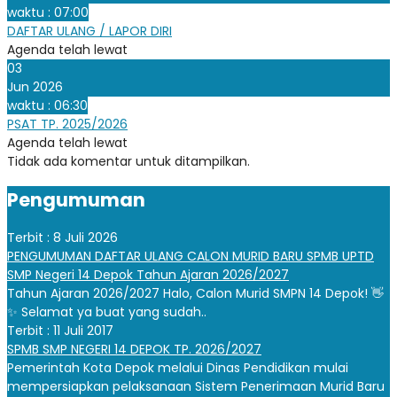
waktu : 07:00
DAFTAR ULANG / LAPOR DIRI
Agenda telah lewat
03
Jun 2026
waktu : 06:30
PSAT TP. 2025/2026
Agenda telah lewat
Tidak ada komentar untuk ditampilkan.
Pengumuman
Terbit : 8 Juli 2026
PENGUMUMAN DAFTAR ULANG CALON MURID BARU SPMB UPTD
SMP Negeri 14 Depok Tahun Ajaran 2026/2027
Tahun Ajaran 2026/2027 Halo, Calon Murid SMPN 14 Depok! 👋
✨ Selamat ya buat yang sudah..
Terbit : 11 Juli 2017
SPMB SMP NEGERI 14 DEPOK TP. 2026/2027
Pemerintah Kota Depok melalui Dinas Pendidikan mulai
mempersiapkan pelaksanaan Sistem Penerimaan Murid Baru