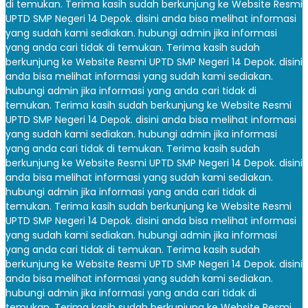
di temukan.
Terima kasih sudah berkunjung ke Website Resmi
UPTD SMP Negeri 14 Depok. disini anda bisa melihat informasi
yang sudah kami sediakan. hubungi admin jika informasi
yang anda cari tidak di temukan.
Terima kasih sudah
berkunjung ke Website Resmi UPTD SMP Negeri 14 Depok. disini
anda bisa melihat informasi yang sudah kami sediakan.
hubungi admin jika informasi yang anda cari tidak di
temukan.
Terima kasih sudah berkunjung ke Website Resmi
UPTD SMP Negeri 14 Depok. disini anda bisa melihat informasi
yang sudah kami sediakan. hubungi admin jika informasi
yang anda cari tidak di temukan.
Terima kasih sudah
berkunjung ke Website Resmi UPTD SMP Negeri 14 Depok. disini
anda bisa melihat informasi yang sudah kami sediakan.
hubungi admin jika informasi yang anda cari tidak di
temukan.
Terima kasih sudah berkunjung ke Website Resmi
UPTD SMP Negeri 14 Depok. disini anda bisa melihat informasi
yang sudah kami sediakan. hubungi admin jika informasi
yang anda cari tidak di temukan.
Terima kasih sudah
berkunjung ke Website Resmi UPTD SMP Negeri 14 Depok. disini
anda bisa melihat informasi yang sudah kami sediakan.
hubungi admin jika informasi yang anda cari tidak di
temukan.
Terima kasih sudah berkunjung ke Website Resmi