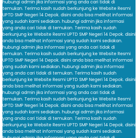
hubungi admin jika informasi yang anda cari tidak di
temukan.
Terima kasih sudah berkunjung ke Website Resmi
UPTD SMP Negeri 14 Depok. disini anda bisa melihat informasi
yang sudah kami sediakan. hubungi admin jika informasi
yang anda cari tidak di temukan.
Terima kasih sudah
berkunjung ke Website Resmi UPTD SMP Negeri 14 Depok. disini
anda bisa melihat informasi yang sudah kami sediakan.
hubungi admin jika informasi yang anda cari tidak di
temukan.
Terima kasih sudah berkunjung ke Website Resmi
UPTD SMP Negeri 14 Depok. disini anda bisa melihat informasi
yang sudah kami sediakan. hubungi admin jika informasi
yang anda cari tidak di temukan.
Terima kasih sudah
berkunjung ke Website Resmi UPTD SMP Negeri 14 Depok. disini
anda bisa melihat informasi yang sudah kami sediakan.
hubungi admin jika informasi yang anda cari tidak di
temukan.
Terima kasih sudah berkunjung ke Website Resmi
UPTD SMP Negeri 14 Depok. disini anda bisa melihat informasi
yang sudah kami sediakan. hubungi admin jika informasi
yang anda cari tidak di temukan.
Terima kasih sudah
berkunjung ke Website Resmi UPTD SMP Negeri 14 Depok. disini
anda bisa melihat informasi yang sudah kami sediakan.
hubungi admin jika informasi yang anda cari tidak di