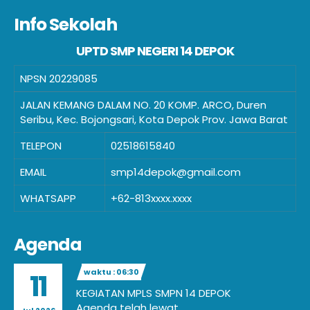
Info Sekolah
UPTD SMP NEGERI 14 DEPOK
NPSN
20229085
JALAN KEMANG DALAM NO. 20 KOMP. ARCO, Duren
Seribu, Kec. Bojongsari, Kota Depok Prov. Jawa Barat
TELEPON
02518615840
EMAIL
smp14depok@gmail.com
WHATSAPP
+62-813xxxx.xxxx
Agenda
waktu : 06:30
11
KEGIATAN MPLS SMPN 14 DEPOK
Agenda telah lewat