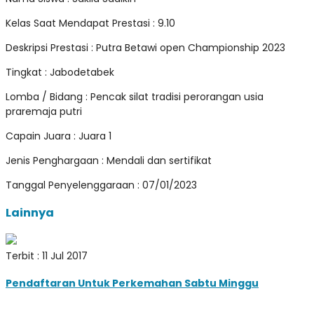
Kelas Saat Mendapat Prestasi : 9.10
Deskripsi Prestasi : Putra Betawi open Championship 2023
Tingkat : Jabodetabek
Lomba / Bidang : Pencak silat tradisi perorangan usia
praremaja putri
Capain Juara : Juara 1
Jenis Penghargaan : Mendali dan sertifikat
Tanggal Penyelenggaraan : 07/01/2023
Lainnya
Terbit : 11 Jul 2017
Pendaftaran Untuk Perkemahan Sabtu Minggu