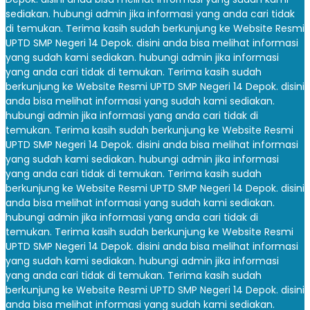
sediakan. hubungi admin jika informasi yang anda cari tidak
di temukan.
Terima kasih sudah berkunjung ke Website Resmi
UPTD SMP Negeri 14 Depok. disini anda bisa melihat informasi
yang sudah kami sediakan. hubungi admin jika informasi
yang anda cari tidak di temukan.
Terima kasih sudah
berkunjung ke Website Resmi UPTD SMP Negeri 14 Depok. disini
anda bisa melihat informasi yang sudah kami sediakan.
hubungi admin jika informasi yang anda cari tidak di
temukan.
Terima kasih sudah berkunjung ke Website Resmi
UPTD SMP Negeri 14 Depok. disini anda bisa melihat informasi
yang sudah kami sediakan. hubungi admin jika informasi
yang anda cari tidak di temukan.
Terima kasih sudah
berkunjung ke Website Resmi UPTD SMP Negeri 14 Depok. disini
anda bisa melihat informasi yang sudah kami sediakan.
hubungi admin jika informasi yang anda cari tidak di
temukan.
Terima kasih sudah berkunjung ke Website Resmi
UPTD SMP Negeri 14 Depok. disini anda bisa melihat informasi
yang sudah kami sediakan. hubungi admin jika informasi
yang anda cari tidak di temukan.
Terima kasih sudah
berkunjung ke Website Resmi UPTD SMP Negeri 14 Depok. disini
anda bisa melihat informasi yang sudah kami sediakan.