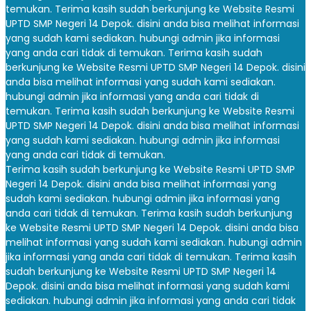
temukan.
Terima kasih sudah berkunjung ke Website Resmi
UPTD SMP Negeri 14 Depok. disini anda bisa melihat informasi
yang sudah kami sediakan. hubungi admin jika informasi
yang anda cari tidak di temukan.
Terima kasih sudah
berkunjung ke Website Resmi UPTD SMP Negeri 14 Depok. disini
anda bisa melihat informasi yang sudah kami sediakan.
hubungi admin jika informasi yang anda cari tidak di
temukan.
Terima kasih sudah berkunjung ke Website Resmi
UPTD SMP Negeri 14 Depok. disini anda bisa melihat informasi
yang sudah kami sediakan. hubungi admin jika informasi
yang anda cari tidak di temukan.
Terima kasih sudah berkunjung ke Website Resmi UPTD SMP
Negeri 14 Depok. disini anda bisa melihat informasi yang
sudah kami sediakan. hubungi admin jika informasi yang
anda cari tidak di temukan.
Terima kasih sudah berkunjung
ke Website Resmi UPTD SMP Negeri 14 Depok. disini anda bisa
melihat informasi yang sudah kami sediakan. hubungi admin
jika informasi yang anda cari tidak di temukan.
Terima kasih
sudah berkunjung ke Website Resmi UPTD SMP Negeri 14
Depok. disini anda bisa melihat informasi yang sudah kami
sediakan. hubungi admin jika informasi yang anda cari tidak