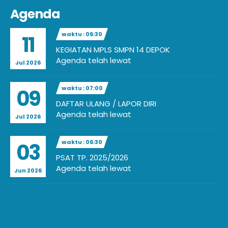
Agenda
waktu : 06:30
11
KEGIATAN MPLS SMPN 14 DEPOK
Agenda telah lewat
Jul 2026
waktu : 07:00
09
DAFTAR ULANG / LAPOR DIRI
Agenda telah lewat
Jul 2026
waktu : 06:30
03
PSAT TP. 2025/2026
Agenda telah lewat
Jun 2026