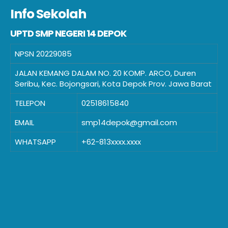
Info Sekolah
UPTD SMP NEGERI 14 DEPOK
NPSN
20229085
JALAN KEMANG DALAM NO. 20 KOMP. ARCO, Duren
Seribu, Kec. Bojongsari, Kota Depok Prov. Jawa Barat
TELEPON
02518615840
EMAIL
smp14depok@gmail.com
WHATSAPP
+62-813xxxx.xxxx