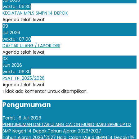
waktu : 06:30
KEGIATAN MPLS SMPN 14 DEPOK
Agenda telah lewat
09
Jul 2026
waktu : 07:00
DAFTAR ULANG / LAPOR DIRI
Agenda telah lewat
03
Jun 2026
waktu : 06:30
PSAT TP. 2025/2026
Agenda telah lewat
Tidak ada komentar untuk ditampilkan.
Pengumuman
Terbit : 8 Juli 2026
PENGUMUMAN DAFTAR ULANG CALON MURID BARU SPMB UPTD
SMP Negeri 14 Depok Tahun Ajaran 2026/2027
Tahun Ajaran 2026/2027 Halo, Calon Murid SMPN 14 Depok! 👋