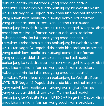
hubungi admin jika informasi yang anda cari tidak di
temukan.
Terima kasih sudah berkunjung ke Website Resmi
UPTD SMP Negeri 14 Depok. disini anda bisa melihat informasi
yang sudah kami sediakan. hubungi admin jika informasi
yang anda cari tidak di temukan.
Terima kasih sudah
berkunjung ke Website Resmi UPTD SMP Negeri 14 Depok. disini
anda bisa melihat informasi yang sudah kami sediakan.
hubungi admin jika informasi yang anda cari tidak di
temukan.
Terima kasih sudah berkunjung ke Website Resmi
UPTD SMP Negeri 14 Depok. disini anda bisa melihat informasi
yang sudah kami sediakan. hubungi admin jika informasi
yang anda cari tidak di temukan.
Terima kasih sudah
berkunjung ke Website Resmi UPTD SMP Negeri 14 Depok. disini
anda bisa melihat informasi yang sudah kami sediakan.
hubungi admin jika informasi yang anda cari tidak di
temukan.
Terima kasih sudah berkunjung ke Website Resmi
UPTD SMP Negeri 14 Depok. disini anda bisa melihat informasi
yang sudah kami sediakan. hubungi admin jika informasi
yang anda cari tidak di temukan.
Terima kasih sudah
berkunjung ke Website Resmi UPTD SMP Negeri 14 Depok. disini
anda bisa melihat informasi yang sudah kami sediakan.