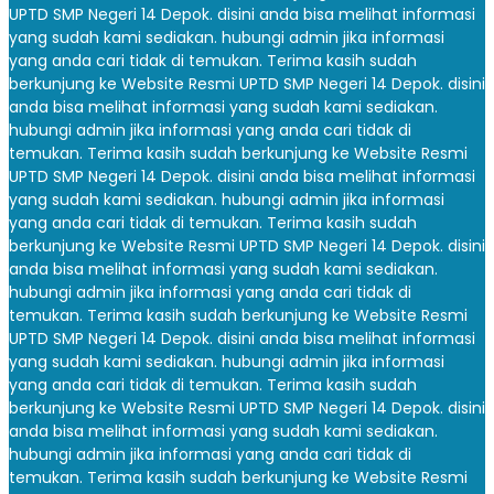
UPTD SMP Negeri 14 Depok. disini anda bisa melihat informasi
yang sudah kami sediakan. hubungi admin jika informasi
yang anda cari tidak di temukan.
Terima kasih sudah
berkunjung ke Website Resmi UPTD SMP Negeri 14 Depok. disini
anda bisa melihat informasi yang sudah kami sediakan.
hubungi admin jika informasi yang anda cari tidak di
temukan.
Terima kasih sudah berkunjung ke Website Resmi
UPTD SMP Negeri 14 Depok. disini anda bisa melihat informasi
yang sudah kami sediakan. hubungi admin jika informasi
yang anda cari tidak di temukan.
Terima kasih sudah
berkunjung ke Website Resmi UPTD SMP Negeri 14 Depok. disini
anda bisa melihat informasi yang sudah kami sediakan.
hubungi admin jika informasi yang anda cari tidak di
temukan.
Terima kasih sudah berkunjung ke Website Resmi
UPTD SMP Negeri 14 Depok. disini anda bisa melihat informasi
yang sudah kami sediakan. hubungi admin jika informasi
yang anda cari tidak di temukan.
Terima kasih sudah
berkunjung ke Website Resmi UPTD SMP Negeri 14 Depok. disini
anda bisa melihat informasi yang sudah kami sediakan.
hubungi admin jika informasi yang anda cari tidak di
temukan.
Terima kasih sudah berkunjung ke Website Resmi