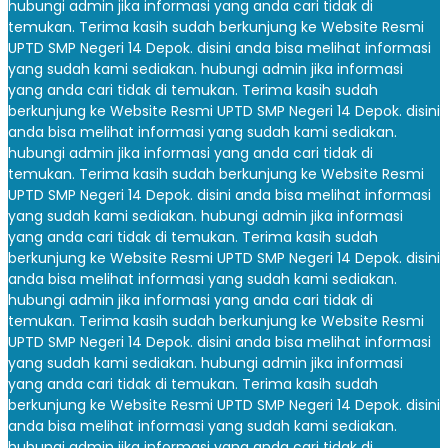
hubungi admin jika informasi yang anda cari tidak di
temukan.
Terima kasih sudah berkunjung ke Website Resmi
UPTD SMP Negeri 14 Depok. disini anda bisa melihat informasi
yang sudah kami sediakan. hubungi admin jika informasi
yang anda cari tidak di temukan.
Terima kasih sudah
berkunjung ke Website Resmi UPTD SMP Negeri 14 Depok. disini
anda bisa melihat informasi yang sudah kami sediakan.
hubungi admin jika informasi yang anda cari tidak di
temukan.
Terima kasih sudah berkunjung ke Website Resmi
UPTD SMP Negeri 14 Depok. disini anda bisa melihat informasi
yang sudah kami sediakan. hubungi admin jika informasi
yang anda cari tidak di temukan.
Terima kasih sudah
berkunjung ke Website Resmi UPTD SMP Negeri 14 Depok. disini
anda bisa melihat informasi yang sudah kami sediakan.
hubungi admin jika informasi yang anda cari tidak di
temukan.
Terima kasih sudah berkunjung ke Website Resmi
UPTD SMP Negeri 14 Depok. disini anda bisa melihat informasi
yang sudah kami sediakan. hubungi admin jika informasi
yang anda cari tidak di temukan.
Terima kasih sudah
berkunjung ke Website Resmi UPTD SMP Negeri 14 Depok. disini
anda bisa melihat informasi yang sudah kami sediakan.
hubungi admin jika informasi yang anda cari tidak di