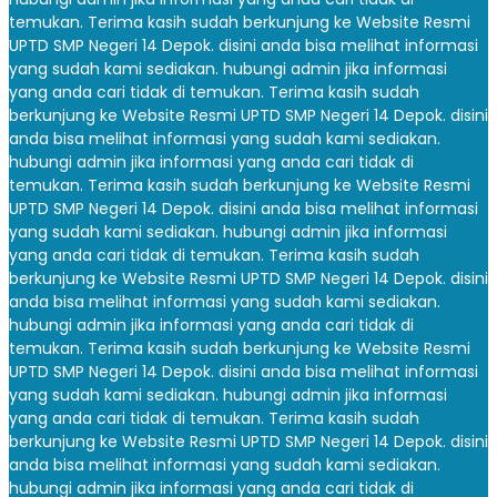
temukan.
Terima kasih sudah berkunjung ke Website Resmi
UPTD SMP Negeri 14 Depok. disini anda bisa melihat informasi
yang sudah kami sediakan. hubungi admin jika informasi
yang anda cari tidak di temukan.
Terima kasih sudah
berkunjung ke Website Resmi UPTD SMP Negeri 14 Depok. disini
anda bisa melihat informasi yang sudah kami sediakan.
hubungi admin jika informasi yang anda cari tidak di
temukan.
Terima kasih sudah berkunjung ke Website Resmi
UPTD SMP Negeri 14 Depok. disini anda bisa melihat informasi
yang sudah kami sediakan. hubungi admin jika informasi
yang anda cari tidak di temukan.
Terima kasih sudah
berkunjung ke Website Resmi UPTD SMP Negeri 14 Depok. disini
anda bisa melihat informasi yang sudah kami sediakan.
hubungi admin jika informasi yang anda cari tidak di
temukan.
Terima kasih sudah berkunjung ke Website Resmi
UPTD SMP Negeri 14 Depok. disini anda bisa melihat informasi
yang sudah kami sediakan. hubungi admin jika informasi
yang anda cari tidak di temukan.
Terima kasih sudah
berkunjung ke Website Resmi UPTD SMP Negeri 14 Depok. disini
anda bisa melihat informasi yang sudah kami sediakan.
hubungi admin jika informasi yang anda cari tidak di