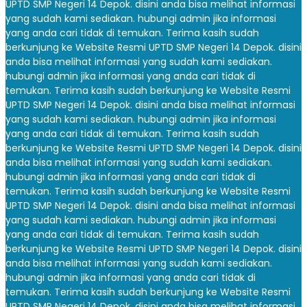
UPTD SMP Negeri 14 Depok. disini anda bisa melihat informasi
yang sudah kami sediakan. hubungi admin jika informasi
yang anda cari tidak di temukan.
Terima kasih sudah
berkunjung ke Website Resmi UPTD SMP Negeri 14 Depok. disini
anda bisa melihat informasi yang sudah kami sediakan.
hubungi admin jika informasi yang anda cari tidak di
temukan.
Terima kasih sudah berkunjung ke Website Resmi
UPTD SMP Negeri 14 Depok. disini anda bisa melihat informasi
yang sudah kami sediakan. hubungi admin jika informasi
yang anda cari tidak di temukan.
Terima kasih sudah
berkunjung ke Website Resmi UPTD SMP Negeri 14 Depok. disini
anda bisa melihat informasi yang sudah kami sediakan.
hubungi admin jika informasi yang anda cari tidak di
temukan.
Terima kasih sudah berkunjung ke Website Resmi
UPTD SMP Negeri 14 Depok. disini anda bisa melihat informasi
yang sudah kami sediakan. hubungi admin jika informasi
yang anda cari tidak di temukan.
Terima kasih sudah
berkunjung ke Website Resmi UPTD SMP Negeri 14 Depok. disini
anda bisa melihat informasi yang sudah kami sediakan.
hubungi admin jika informasi yang anda cari tidak di
temukan.
Terima kasih sudah berkunjung ke Website Resmi
UPTD SMP Negeri 14 Depok. disini anda bisa melihat informasi