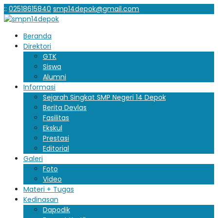
:
:
02518615840
smp14depok@gmail.com
Beranda
Direktori
GTK
Siswa
Alumni
Informasi
Sejarah Singkat SMP Negeri 14 Depok
Berita Devlas
Fasilitas
Ekskul
Prestasi
Editorial
Galeri
Foto
Video
Materi + Tugas
Kedinasan
Dapodik