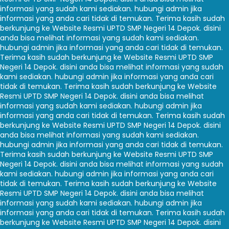
informasi yang sudah kami sediakan. hubungi admin jika
informasi yang anda cari tidak di temukan.
Terima kasih sudah
berkunjung ke Website Resmi UPTD SMP Negeri 14 Depok. disini
anda bisa melihat informasi yang sudah kami sediakan.
hubungi admin jika informasi yang anda cari tidak di temukan.
Terima kasih sudah berkunjung ke Website Resmi UPTD SMP
Negeri 14 Depok. disini anda bisa melihat informasi yang sudah
kami sediakan. hubungi admin jika informasi yang anda cari
tidak di temukan.
Terima kasih sudah berkunjung ke Website
Resmi UPTD SMP Negeri 14 Depok. disini anda bisa melihat
informasi yang sudah kami sediakan. hubungi admin jika
informasi yang anda cari tidak di temukan.
Terima kasih sudah
berkunjung ke Website Resmi UPTD SMP Negeri 14 Depok. disini
anda bisa melihat informasi yang sudah kami sediakan.
hubungi admin jika informasi yang anda cari tidak di temukan.
Terima kasih sudah berkunjung ke Website Resmi UPTD SMP
Negeri 14 Depok. disini anda bisa melihat informasi yang sudah
kami sediakan. hubungi admin jika informasi yang anda cari
tidak di temukan.
Terima kasih sudah berkunjung ke Website
Resmi UPTD SMP Negeri 14 Depok. disini anda bisa melihat
informasi yang sudah kami sediakan. hubungi admin jika
informasi yang anda cari tidak di temukan.
Terima kasih sudah
berkunjung ke Website Resmi UPTD SMP Negeri 14 Depok. disini