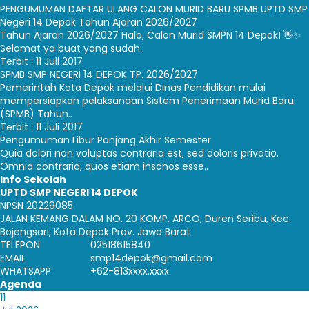
PENGUMUMAN DAFTAR ULANG CALON MURID BARU SPMB UPTD SMP
Negeri 14 Depok Tahun Ajaran 2026/2027
Tahun Ajaran 2026/2027 Halo, Calon Murid SMPN 14 Depok! 👋✨
Selamat ya buat yang sudah..
Terbit : 11 Juli 2017
SPMB SMP NEGERI 14 DEPOK TP. 2026/2027
Pemerintah Kota Depok melalui Dinas Pendidikan mulai
mempersiapkan pelaksanaan Sistem Penerimaan Murid Baru
(SPMB) Tahun..
Terbit : 11 Juli 2017
Pengumuman Libur Panjang Akhir Semester
Quia dolori non voluptas contraria est, sed doloris privatio.
Omnia contraria, quos etiam insanos esse..
Info Sekolah
UPTD SMP NEGERI 14 DEPOK
NPSN
20229085
JALAN KEMANG DALAM NO. 20 KOMP. ARCO, Duren Seribu, Kec.
Bojongsari, Kota Depok Prov. Jawa Barat
TELEPON
02518615840
EMAIL
smp14depok@gmail.com
WHATSAPP
+62-813xxxx.xxxx
Agenda
11