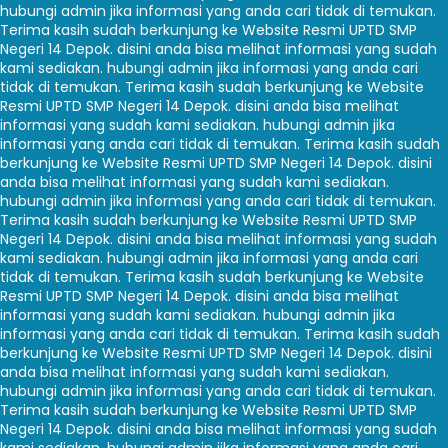
hubungi admin jika informasi yang anda cari tidak di temukan.
Terima kasih sudah berkunjung ke Website Resmi UPTD SMP
Negeri 14 Depok. disini anda bisa melihat informasi yang sudah
kami sediakan. hubungi admin jika informasi yang anda cari
tidak di temukan.
Terima kasih sudah berkunjung ke Website
Resmi UPTD SMP Negeri 14 Depok. disini anda bisa melihat
informasi yang sudah kami sediakan. hubungi admin jika
informasi yang anda cari tidak di temukan.
Terima kasih sudah
berkunjung ke Website Resmi UPTD SMP Negeri 14 Depok. disini
anda bisa melihat informasi yang sudah kami sediakan.
hubungi admin jika informasi yang anda cari tidak di temukan.
Terima kasih sudah berkunjung ke Website Resmi UPTD SMP
Negeri 14 Depok. disini anda bisa melihat informasi yang sudah
kami sediakan. hubungi admin jika informasi yang anda cari
tidak di temukan.
Terima kasih sudah berkunjung ke Website
Resmi UPTD SMP Negeri 14 Depok. disini anda bisa melihat
informasi yang sudah kami sediakan. hubungi admin jika
informasi yang anda cari tidak di temukan.
Terima kasih sudah
berkunjung ke Website Resmi UPTD SMP Negeri 14 Depok. disini
anda bisa melihat informasi yang sudah kami sediakan.
hubungi admin jika informasi yang anda cari tidak di temukan.
Terima kasih sudah berkunjung ke Website Resmi UPTD SMP
Negeri 14 Depok. disini anda bisa melihat informasi yang sudah