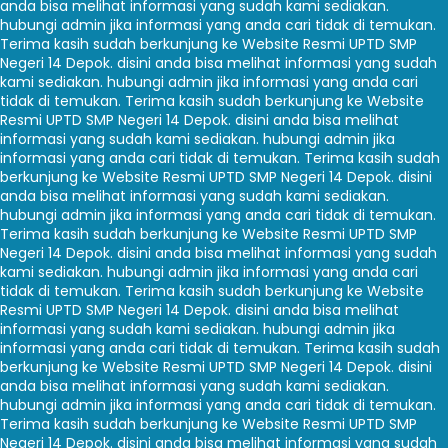
anda bisa melihat informasi yang sudah kami sediakan.
hubungi admin jika informasi yang anda cari tidak di temukan.
Terima kasih sudah berkunjung ke Website Resmi UPTD SMP
Negeri 14 Depok. disini anda bisa melihat informasi yang sudah
kami sediakan. hubungi admin jika informasi yang anda cari
tidak di temukan.
Terima kasih sudah berkunjung ke Website
Resmi UPTD SMP Negeri 14 Depok. disini anda bisa melihat
informasi yang sudah kami sediakan. hubungi admin jika
informasi yang anda cari tidak di temukan.
Terima kasih sudah
berkunjung ke Website Resmi UPTD SMP Negeri 14 Depok. disini
anda bisa melihat informasi yang sudah kami sediakan.
hubungi admin jika informasi yang anda cari tidak di temukan.
Terima kasih sudah berkunjung ke Website Resmi UPTD SMP
Negeri 14 Depok. disini anda bisa melihat informasi yang sudah
kami sediakan. hubungi admin jika informasi yang anda cari
tidak di temukan.
Terima kasih sudah berkunjung ke Website
Resmi UPTD SMP Negeri 14 Depok. disini anda bisa melihat
informasi yang sudah kami sediakan. hubungi admin jika
informasi yang anda cari tidak di temukan.
Terima kasih sudah
berkunjung ke Website Resmi UPTD SMP Negeri 14 Depok. disini
anda bisa melihat informasi yang sudah kami sediakan.
hubungi admin jika informasi yang anda cari tidak di temukan.
Terima kasih sudah berkunjung ke Website Resmi UPTD SMP
Negeri 14 Depok. disini anda bisa melihat informasi yang sudah