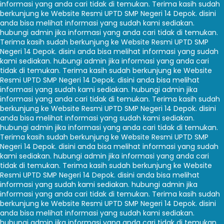
informasi yang anda cari tidak di temukan.
Terima kasih sudah
berkunjung ke Website Resmi UPTD SMP Negeri 14 Depok. disini
anda bisa melihat informasi yang sudah kami sediakan.
hubungi admin jika informasi yang anda cari tidak di temukan.
Terima kasih sudah berkunjung ke Website Resmi UPTD SMP
Negeri 14 Depok. disini anda bisa melihat informasi yang sudah
kami sediakan. hubungi admin jika informasi yang anda cari
tidak di temukan.
Terima kasih sudah berkunjung ke Website
Resmi UPTD SMP Negeri 14 Depok. disini anda bisa melihat
informasi yang sudah kami sediakan. hubungi admin jika
informasi yang anda cari tidak di temukan.
Terima kasih sudah
berkunjung ke Website Resmi UPTD SMP Negeri 14 Depok. disini
anda bisa melihat informasi yang sudah kami sediakan.
hubungi admin jika informasi yang anda cari tidak di temukan.
Terima kasih sudah berkunjung ke Website Resmi UPTD SMP
Negeri 14 Depok. disini anda bisa melihat informasi yang sudah
kami sediakan. hubungi admin jika informasi yang anda cari
tidak di temukan.
Terima kasih sudah berkunjung ke Website
Resmi UPTD SMP Negeri 14 Depok. disini anda bisa melihat
informasi yang sudah kami sediakan. hubungi admin jika
informasi yang anda cari tidak di temukan.
Terima kasih sudah
berkunjung ke Website Resmi UPTD SMP Negeri 14 Depok. disini
anda bisa melihat informasi yang sudah kami sediakan.
hubungi admin jika informasi yang anda cari tidak di temukan.