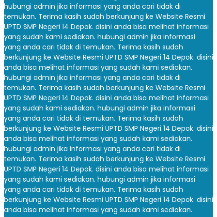
hubungi admin jika informasi yang anda cari tidak di
temukan.
Terima kasih sudah berkunjung ke Website Resmi
UPTD SMP Negeri 14 Depok. disini anda bisa melihat informasi
yang sudah kami sediakan. hubungi admin jika informasi
yang anda cari tidak di temukan.
Terima kasih sudah
berkunjung ke Website Resmi UPTD SMP Negeri 14 Depok. disini
anda bisa melihat informasi yang sudah kami sediakan.
hubungi admin jika informasi yang anda cari tidak di
temukan.
Terima kasih sudah berkunjung ke Website Resmi
UPTD SMP Negeri 14 Depok. disini anda bisa melihat informasi
yang sudah kami sediakan. hubungi admin jika informasi
yang anda cari tidak di temukan.
Terima kasih sudah
berkunjung ke Website Resmi UPTD SMP Negeri 14 Depok. disini
anda bisa melihat informasi yang sudah kami sediakan.
hubungi admin jika informasi yang anda cari tidak di
temukan.
Terima kasih sudah berkunjung ke Website Resmi
UPTD SMP Negeri 14 Depok. disini anda bisa melihat informasi
yang sudah kami sediakan. hubungi admin jika informasi
yang anda cari tidak di temukan.
Terima kasih sudah
berkunjung ke Website Resmi UPTD SMP Negeri 14 Depok. disini
anda bisa melihat informasi yang sudah kami sediakan.