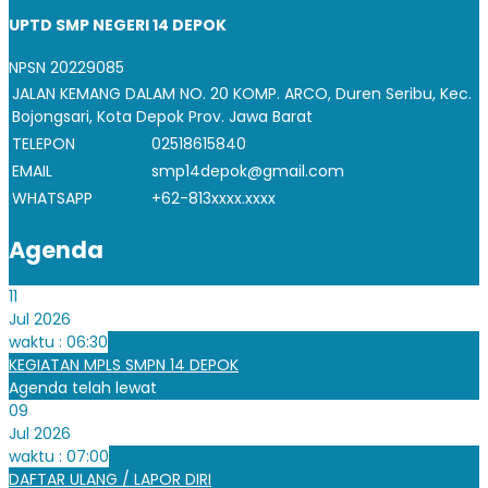
UPTD SMP NEGERI 14 DEPOK
NPSN
20229085
JALAN KEMANG DALAM NO. 20 KOMP. ARCO, Duren Seribu, Kec.
Bojongsari, Kota Depok Prov. Jawa Barat
TELEPON
02518615840
EMAIL
smp14depok@gmail.com
WHATSAPP
+62-813xxxx.xxxx
Agenda
11
Jul 2026
waktu : 06:30
KEGIATAN MPLS SMPN 14 DEPOK
Agenda telah lewat
09
Jul 2026
waktu : 07:00
DAFTAR ULANG / LAPOR DIRI