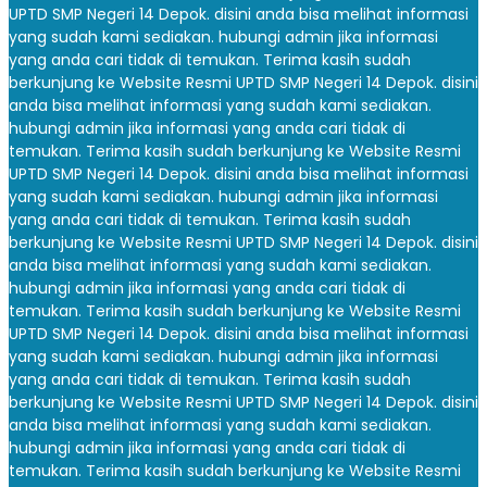
UPTD SMP Negeri 14 Depok. disini anda bisa melihat informasi
yang sudah kami sediakan. hubungi admin jika informasi
yang anda cari tidak di temukan.
Terima kasih sudah
berkunjung ke Website Resmi UPTD SMP Negeri 14 Depok. disini
anda bisa melihat informasi yang sudah kami sediakan.
hubungi admin jika informasi yang anda cari tidak di
temukan.
Terima kasih sudah berkunjung ke Website Resmi
UPTD SMP Negeri 14 Depok. disini anda bisa melihat informasi
yang sudah kami sediakan. hubungi admin jika informasi
yang anda cari tidak di temukan.
Terima kasih sudah
berkunjung ke Website Resmi UPTD SMP Negeri 14 Depok. disini
anda bisa melihat informasi yang sudah kami sediakan.
hubungi admin jika informasi yang anda cari tidak di
temukan.
Terima kasih sudah berkunjung ke Website Resmi
UPTD SMP Negeri 14 Depok. disini anda bisa melihat informasi
yang sudah kami sediakan. hubungi admin jika informasi
yang anda cari tidak di temukan.
Terima kasih sudah
berkunjung ke Website Resmi UPTD SMP Negeri 14 Depok. disini
anda bisa melihat informasi yang sudah kami sediakan.
hubungi admin jika informasi yang anda cari tidak di
temukan.
Terima kasih sudah berkunjung ke Website Resmi