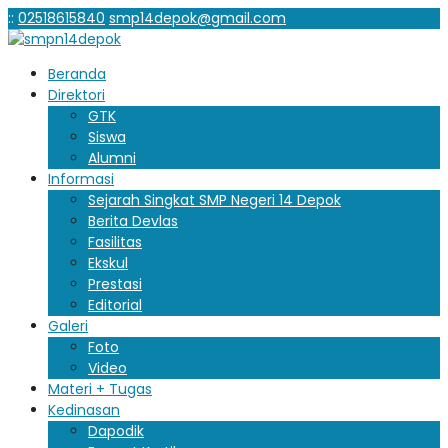
:
:
02518615840
smp14depok@gmail.com
Beranda
Direktori
GTK
Siswa
Alumni
Informasi
Sejarah Singkat SMP Negeri 14 Depok
Berita Devlas
Fasilitas
Ekskul
Prestasi
Editorial
Galeri
Foto
Video
Materi + Tugas
Kedinasan
Dapodik