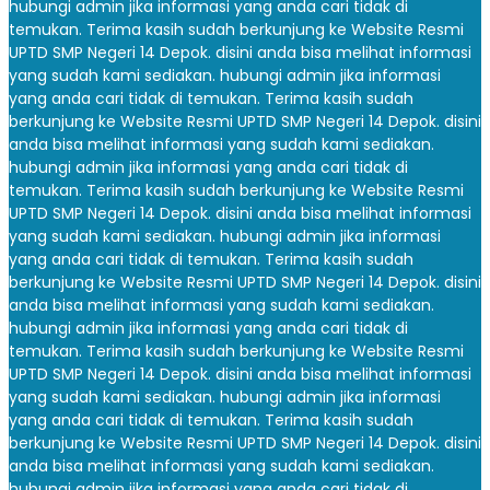
hubungi admin jika informasi yang anda cari tidak di
temukan.
Terima kasih sudah berkunjung ke Website Resmi
UPTD SMP Negeri 14 Depok. disini anda bisa melihat informasi
yang sudah kami sediakan. hubungi admin jika informasi
yang anda cari tidak di temukan.
Terima kasih sudah
berkunjung ke Website Resmi UPTD SMP Negeri 14 Depok. disini
anda bisa melihat informasi yang sudah kami sediakan.
hubungi admin jika informasi yang anda cari tidak di
temukan.
Terima kasih sudah berkunjung ke Website Resmi
UPTD SMP Negeri 14 Depok. disini anda bisa melihat informasi
yang sudah kami sediakan. hubungi admin jika informasi
yang anda cari tidak di temukan.
Terima kasih sudah
berkunjung ke Website Resmi UPTD SMP Negeri 14 Depok. disini
anda bisa melihat informasi yang sudah kami sediakan.
hubungi admin jika informasi yang anda cari tidak di
temukan.
Terima kasih sudah berkunjung ke Website Resmi
UPTD SMP Negeri 14 Depok. disini anda bisa melihat informasi
yang sudah kami sediakan. hubungi admin jika informasi
yang anda cari tidak di temukan.
Terima kasih sudah
berkunjung ke Website Resmi UPTD SMP Negeri 14 Depok. disini
anda bisa melihat informasi yang sudah kami sediakan.
hubungi admin jika informasi yang anda cari tidak di