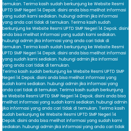
temukan.
Terima kasih sudah berkunjung ke Website Resmi
UPTD SMP Negeri 14 Depok. disini anda bisa melihat informasi
yang sudah kami sediakan. hubungi admin jika informasi
yang anda cari tidak di temukan.
Terima kasih sudah
berkunjung ke Website Resmi UPTD SMP Negeri 14 Depok. disini
anda bisa melihat informasi yang sudah kami sediakan.
hubungi admin jika informasi yang anda cari tidak di
temukan.
Terima kasih sudah berkunjung ke Website Resmi
UPTD SMP Negeri 14 Depok. disini anda bisa melihat informasi
yang sudah kami sediakan. hubungi admin jika informasi
yang anda cari tidak di temukan.
Terima kasih sudah berkunjung ke Website Resmi UPTD SMP
Negeri 14 Depok. disini anda bisa melihat informasi yang
sudah kami sediakan. hubungi admin jika informasi yang
anda cari tidak di temukan.
Terima kasih sudah berkunjung
ke Website Resmi UPTD SMP Negeri 14 Depok. disini anda bisa
melihat informasi yang sudah kami sediakan. hubungi admin
jika informasi yang anda cari tidak di temukan.
Terima kasih
sudah berkunjung ke Website Resmi UPTD SMP Negeri 14
Depok. disini anda bisa melihat informasi yang sudah kami
sediakan. hubungi admin jika informasi yang anda cari tidak