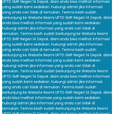
UPTD SMP Negeri 14 Depok. disini anda bisa melihat informasi
yang sudah kami sediakan. hubungi admin jika informasi
yang anda cari tidak di temukan.
Terima kasih sudah
berkunjung ke Website Resmi UPTD SMP Negeri 14 Depok. disini
anda bisa melihat informasi yang sudah kami sediakan.
hubungi admin jika informasi yang anda cari tidak di
temukan.
Terima kasih sudah berkunjung ke Website Resmi
UPTD SMP Negeri 14 Depok. disini anda bisa melihat informasi
yang sudah kami sediakan. hubungi admin jika informasi
yang anda cari tidak di temukan.
Terima kasih sudah
berkunjung ke Website Resmi UPTD SMP Negeri 14 Depok. disini
anda bisa melihat informasi yang sudah kami sediakan.
hubungi admin jika informasi yang anda cari tidak di
temukan.
Terima kasih sudah berkunjung ke Website Resmi
UPTD SMP Negeri 14 Depok. disini anda bisa melihat informasi
yang sudah kami sediakan. hubungi admin jika informasi
yang anda cari tidak di temukan.
Terima kasih sudah
berkunjung ke Website Resmi UPTD SMP Negeri 14 Depok. disini
anda bisa melihat informasi yang sudah kami sediakan.
hubungi admin jika informasi yang anda cari tidak di
temukan.
Terima kasih sudah berkunjung ke Website Resmi
UPTD SMP Negeri 14 Depok. disini anda bisa melihat informasi