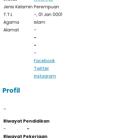
Jenis Kelamin
Perempuan
T.T.L
-, 01 Jan 0001
Agama
Islam
Alamat
-
-
-
-
Facebook
Twitter
Instagram
Profil
–
Riwayat Pendidikan
-
-
Riwayat Pekerjaan