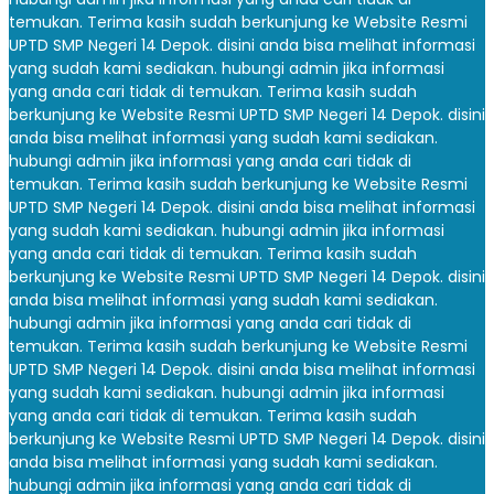
temukan.
Terima kasih sudah berkunjung ke Website Resmi
UPTD SMP Negeri 14 Depok. disini anda bisa melihat informasi
yang sudah kami sediakan. hubungi admin jika informasi
yang anda cari tidak di temukan.
Terima kasih sudah
berkunjung ke Website Resmi UPTD SMP Negeri 14 Depok. disini
anda bisa melihat informasi yang sudah kami sediakan.
hubungi admin jika informasi yang anda cari tidak di
temukan.
Terima kasih sudah berkunjung ke Website Resmi
UPTD SMP Negeri 14 Depok. disini anda bisa melihat informasi
yang sudah kami sediakan. hubungi admin jika informasi
yang anda cari tidak di temukan.
Terima kasih sudah
berkunjung ke Website Resmi UPTD SMP Negeri 14 Depok. disini
anda bisa melihat informasi yang sudah kami sediakan.
hubungi admin jika informasi yang anda cari tidak di
temukan.
Terima kasih sudah berkunjung ke Website Resmi
UPTD SMP Negeri 14 Depok. disini anda bisa melihat informasi
yang sudah kami sediakan. hubungi admin jika informasi
yang anda cari tidak di temukan.
Terima kasih sudah
berkunjung ke Website Resmi UPTD SMP Negeri 14 Depok. disini
anda bisa melihat informasi yang sudah kami sediakan.
hubungi admin jika informasi yang anda cari tidak di