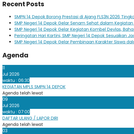
Recent Posts
SMPN 14 Depok Borong Prestasi di Ajang FLS3N 2026 Tingk
SMP Negeri 14 Depok Gelar Senam Sehat dalam Kegiatan Ko
SMP Negeri 14 Depok Gelar Kegiatan Kombel Devlas, Bahas 
Peringatan Hari Kartini, SMP Negeri 14 Depok Sesuaikan 
SMP Negeri 14 Depok Gelar Pembinaan Karakter Siswa dal
Agenda
11
Jul 2026
waktu : 06:30
KEGIATAN MPLS SMPN 14 DEPOK
Agenda telah lewat
09
Jul 2026
waktu : 07:00
DAFTAR ULANG / LAPOR DIRI
Agenda telah lewat
03