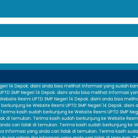
i 14 Depok. disini anda bisa melihat informasi yang sudah kami
PTD SMP Negeri 14 Depok. disini anda bisa melihat informasi ya
Website Resmi UPTD SMP Negeri 14 Depok. disini anda bisa melih
 berkunjung ke Website Resmi UPTD SMP Negeri 14 Depok. disini 
Terima kasih sudah berkunjung ke Website Resmi UPTD SMP Neger
dak di temukan.
Terima kasih sudah berkunjung ke Website Resmi 
anda cari tidak di temukan.
Terima kasih sudah berkunjung ke We
ka informasi yang anda cari tidak di temukan.
Terima kasih suda
hubungi admin jika informasi yang anda cari tidak di temukan.
Te