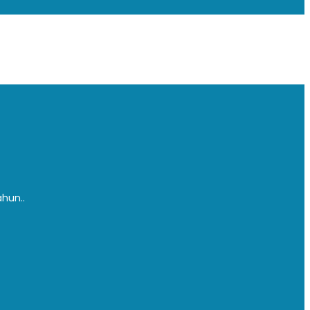
hun..