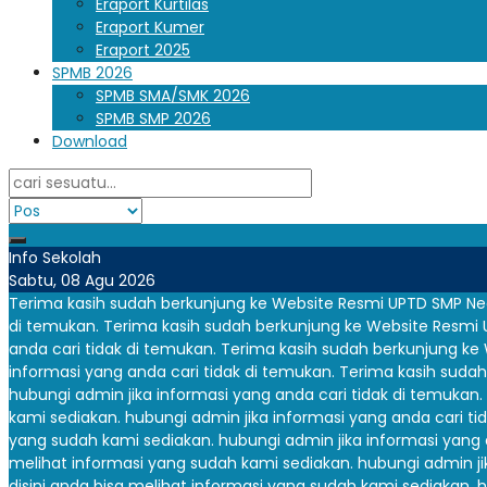
Eraport Kurtilas
Eraport Kumer
Eraport 2025
SPMB 2026
SPMB SMA/SMK 2026
SPMB SMP 2026
Download
Info Sekolah
Sabtu, 08 Agu 2026
Terima kasih sudah berkunjung ke Website Resmi UPTD SMP Neger
di temukan.
Terima kasih sudah berkunjung ke Website Resmi U
anda cari tidak di temukan.
Terima kasih sudah berkunjung ke 
informasi yang anda cari tidak di temukan.
Terima kasih sudah
hubungi admin jika informasi yang anda cari tidak di temukan.
kami sediakan. hubungi admin jika informasi yang anda cari ti
yang sudah kami sediakan. hubungi admin jika informasi yang 
melihat informasi yang sudah kami sediakan. hubungi admin ji
disini anda bisa melihat informasi yang sudah kami sediakan. 