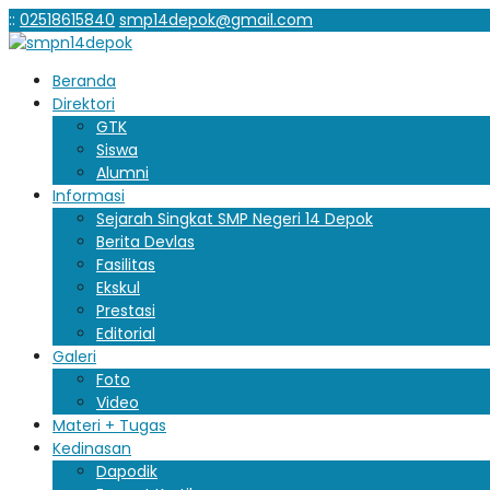
:
:
02518615840
smp14depok@gmail.com
Beranda
Direktori
GTK
Siswa
Alumni
Informasi
Sejarah Singkat SMP Negeri 14 Depok
Berita Devlas
Fasilitas
Ekskul
Prestasi
Editorial
Galeri
Foto
Video
Materi + Tugas
Kedinasan
Dapodik