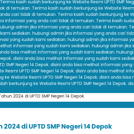
Terima kasih sudah berkunjung ke Website Resmi UPTD SMP Neger
dak di temukan.
Terima kasih sudah berkunjung ke Website Resmi 
anda cari tidak di temukan.
Terima kasih sudah berkunjung ke We
ka informasi yang anda cari tidak di temukan.
Terima kasih suda
hubungi admin jika informasi yang anda cari tidak di temukan.
Te
h kami sediakan. hubungi admin jika informasi yang anda cari ti
rmasi yang sudah kami sediakan. hubungi admin jika informasi y
elihat informasi yang sudah kami sediakan. hubungi admin jika 
anda bisa melihat informasi yang sudah kami sediakan. hubungi 
pok. disini anda bisa melihat informasi yang sudah kami sediaka
D SMP Negeri 14 Depok. disini anda bisa melihat informasi yang
e Resmi UPTD SMP Negeri 14 Depok. disini anda bisa melihat inf
g ke Website Resmi UPTD SMP Negeri 14 Depok. disini anda bisa
dah berkunjung ke Website Resmi UPTD SMP Negeri 14 Depok. dis
 Tahun 2024 di UPTD SMP Negeri 14 Depok
n 2024 di UPTD SMP Negeri 14 Depok