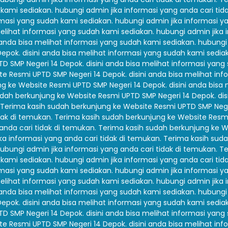
h kami sediakan. hubungi admin jika informasi yang anda cari ti
rmasi yang sudah kami sediakan. hubungi admin jika informasi y
elihat informasi yang sudah kami sediakan. hubungi admin jika 
anda bisa melihat informasi yang sudah kami sediakan. hubungi 
pok. disini anda bisa melihat informasi yang sudah kami sediaka
D SMP Negeri 14 Depok. disini anda bisa melihat informasi yang
e Resmi UPTD SMP Negeri 14 Depok. disini anda bisa melihat inf
g ke Website Resmi UPTD SMP Negeri 14 Depok. disini anda bisa
dah berkunjung ke Website Resmi UPTD SMP Negeri 14 Depok. dis
Terima kasih sudah berkunjung ke Website Resmi UPTD SMP Neger
dak di temukan.
Terima kasih sudah berkunjung ke Website Resmi 
anda cari tidak di temukan.
Terima kasih sudah berkunjung ke We
ka informasi yang anda cari tidak di temukan.
Terima kasih suda
hubungi admin jika informasi yang anda cari tidak di temukan.
Te
h kami sediakan. hubungi admin jika informasi yang anda cari ti
rmasi yang sudah kami sediakan. hubungi admin jika informasi y
elihat informasi yang sudah kami sediakan. hubungi admin jika 
anda bisa melihat informasi yang sudah kami sediakan. hubungi 
pok. disini anda bisa melihat informasi yang sudah kami sediaka
D SMP Negeri 14 Depok. disini anda bisa melihat informasi yang
e Resmi UPTD SMP Negeri 14 Depok. disini anda bisa melihat inf