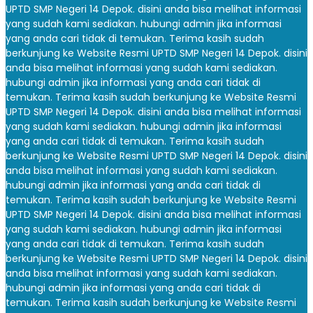
UPTD SMP Negeri 14 Depok. disini anda bisa melihat informasi
yang sudah kami sediakan. hubungi admin jika informasi
yang anda cari tidak di temukan.
Terima kasih sudah
berkunjung ke Website Resmi UPTD SMP Negeri 14 Depok. disini
anda bisa melihat informasi yang sudah kami sediakan.
hubungi admin jika informasi yang anda cari tidak di
temukan.
Terima kasih sudah berkunjung ke Website Resmi
UPTD SMP Negeri 14 Depok. disini anda bisa melihat informasi
yang sudah kami sediakan. hubungi admin jika informasi
yang anda cari tidak di temukan.
Terima kasih sudah
berkunjung ke Website Resmi UPTD SMP Negeri 14 Depok. disini
anda bisa melihat informasi yang sudah kami sediakan.
hubungi admin jika informasi yang anda cari tidak di
temukan.
Terima kasih sudah berkunjung ke Website Resmi
UPTD SMP Negeri 14 Depok. disini anda bisa melihat informasi
yang sudah kami sediakan. hubungi admin jika informasi
yang anda cari tidak di temukan.
Terima kasih sudah
berkunjung ke Website Resmi UPTD SMP Negeri 14 Depok. disini
anda bisa melihat informasi yang sudah kami sediakan.
hubungi admin jika informasi yang anda cari tidak di
temukan.
Terima kasih sudah berkunjung ke Website Resmi