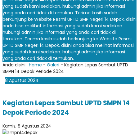
yang sudah kami sediakan. hubungi admin jika informasi
yang anda cari tidak di temukan.
Terima kasih sudah
berkunjung ke Website Resmi UPTD SMP Negeri 14 Depok. disini
anda bisa melihat informasi yang sudah kami sediakan.
hubungi admin jika informasi yang anda cari tidak di
temukan.
Terima kasih sudah berkunjung ke Website Resmi
UPTD SMP Negeri 14 Depok. disini anda bisa melihat informasi
yang sudah kami sediakan. hubungi admin jika informasi
yang anda cari tidak di temukan.
Anda disini :
Home
-
Galeri
- Kegiatan Lepas Sambut UPTD
SMPN 14 Depok Periode 2024
8
Agustus
2024
Kegiatan Lepas Sambut UPTD SMPN 14
Depok Periode 2024
Kamis, 8 Agustus 2024