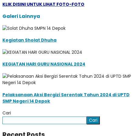
KLIK DISINI UNTUK LIHAT FOTO-FOTO
Galeri Lainnya
Kegiatan Sholat Dhuha
KEGIATAN HARI GURU NASIONAL 2024
Pelaksanaan Aksi Bergizi Serentak Tahun 2024 di UPTD
SMP Negeri 14 Depok
Cari
Cari
Recent Posts