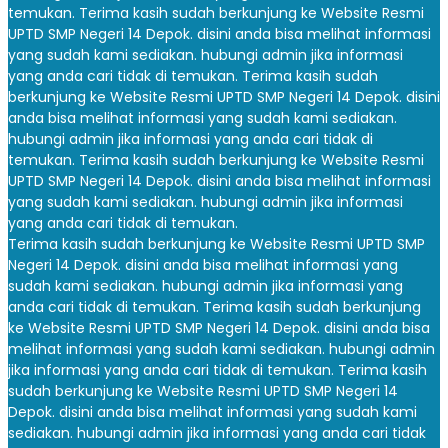
temukan.
Terima kasih sudah berkunjung ke Website Resmi
UPTD SMP Negeri 14 Depok. disini anda bisa melihat informasi
yang sudah kami sediakan. hubungi admin jika informasi
yang anda cari tidak di temukan.
Terima kasih sudah
berkunjung ke Website Resmi UPTD SMP Negeri 14 Depok. disini
anda bisa melihat informasi yang sudah kami sediakan.
hubungi admin jika informasi yang anda cari tidak di
temukan.
Terima kasih sudah berkunjung ke Website Resmi
UPTD SMP Negeri 14 Depok. disini anda bisa melihat informasi
yang sudah kami sediakan. hubungi admin jika informasi
yang anda cari tidak di temukan.
Terima kasih sudah berkunjung ke Website Resmi UPTD SMP
Negeri 14 Depok. disini anda bisa melihat informasi yang
sudah kami sediakan. hubungi admin jika informasi yang
anda cari tidak di temukan.
Terima kasih sudah berkunjung
ke Website Resmi UPTD SMP Negeri 14 Depok. disini anda bisa
melihat informasi yang sudah kami sediakan. hubungi admin
jika informasi yang anda cari tidak di temukan.
Terima kasih
sudah berkunjung ke Website Resmi UPTD SMP Negeri 14
Depok. disini anda bisa melihat informasi yang sudah kami
sediakan. hubungi admin jika informasi yang anda cari tidak