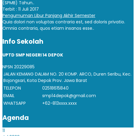
(SPMB) Tahun..
Terbit : 11 Juli 2017
Pengumuman Libur Panjang Akhir Semester
Quia dolori non voluptas contraria est, sed doloris privatio.
Omnia contraria, quos etiam insanos esse..
Info Sekolah
UPTD SMP NEGERI 14 DEPOK
NPSN
20229085
JALAN KEMANG DALAM NO. 20 KOMP. ARCO, Duren Seribu, Kec.
Bojongsari, Kota Depok Prov. Jawa Barat
TELEPON
02518615840
EMAIL
smp14depok@gmail.com
WHATSAPP
+62-813xxxx.xxxx
Agenda
11