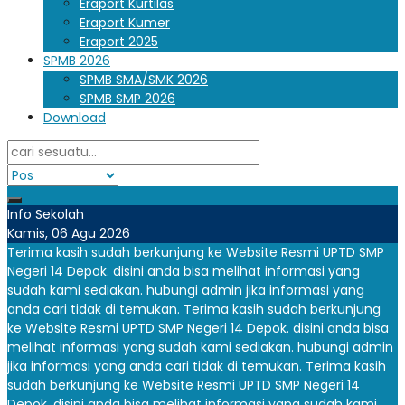
Eraport Kurtilas
Eraport Kumer
Eraport 2025
SPMB 2026
SPMB SMA/SMK 2026
SPMB SMP 2026
Download
Info Sekolah
Kamis, 06 Agu 2026
Terima kasih sudah berkunjung ke Website Resmi UPTD SMP
Negeri 14 Depok. disini anda bisa melihat informasi yang
sudah kami sediakan. hubungi admin jika informasi yang
anda cari tidak di temukan.
Terima kasih sudah berkunjung
ke Website Resmi UPTD SMP Negeri 14 Depok. disini anda bisa
melihat informasi yang sudah kami sediakan. hubungi admin
jika informasi yang anda cari tidak di temukan.
Terima kasih
sudah berkunjung ke Website Resmi UPTD SMP Negeri 14
Depok. disini anda bisa melihat informasi yang sudah kami